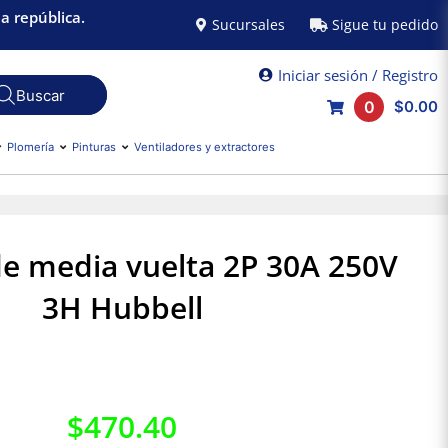
a república.
Sucursales
Sigue tu pedido
Iniciar sesión / Registro
0
$0.00
Plomería
Pinturas
Ventiladores y extractores
e media vuelta 2P 30A 250V
3H Hubbell
$
470.40