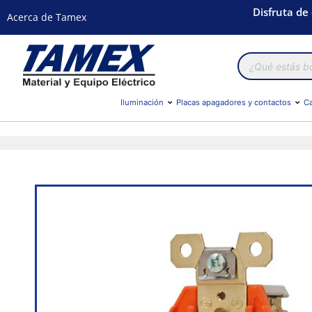
Disfruta de
Acerca de Tamex
Búsqueda
de
productos
Iluminación
Placas apagadores y contactos
Ca