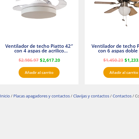
Ventilador de techo Piatto 42″
Ventilador de techo P
con 4 aspas de acrilico
con 6 aspas doble 
transparente
Satinado Master
$
2,986.97
$
2,617.20
$
1,450.23
$
1,233
Añadir al carrito
Añadir al carrito
Inicio
/
Placas apagadores y contactos
/
Clavijas y contactos
/
Contactos
/ C