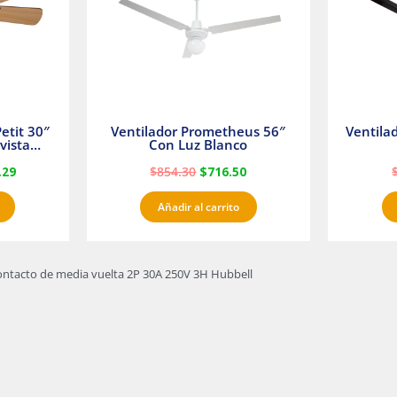
etit 30″
Ventilador Prometheus 56″
Ventila
vista
Con Luz Blanco
fan
.29
$
854.30
$
716.50
Añadir al carrito
ontacto de media vuelta 2P 30A 250V 3H Hubbell