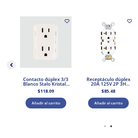
lex
Contacto dúplex 3/3
Receptáculo dúplex
o
Blanco Stalo Kristalo
20A 125V 2P 3H
Leviton
Blanco Leviton
$
118.09
$
85.48
Añadir al carrito
Añadir al carrito