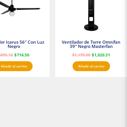
dor Icarus 56″ Con Luz
Ventilador de Torre Omnifan
Negro
39″ Negro Masterfan
$
895.16
$
716.50
$
1,199.00
$
1,020.31
Añadir al carrito
Añadir al carrito