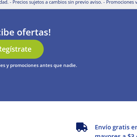
dad. - Precios sujetos a cambios sin previo aviso. - Promociones v
ibe ofertas!
Regístrate
es y promociones antes que nadie.
s
Envío gratis e
mayores a $3,