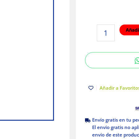
Contacto
Añadir
de
media
vuelta
2P
30A
250V
3H
Hubbell
Añadir a Favoritos
cantidad
Envío gratis en tu p
El envío gratis no ap
envío de este product