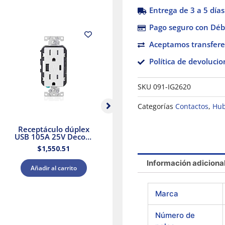
Entrega de 3 a 5 días
Pago seguro con Débi
Aceptamos transfere
Política de devolucio
SKU
091-IG2620
Categorías
Contactos
,
Hub
Receptáculo dúplex
Contacto de 1 módulo
USB 105A 25V Decora
1/3 negro mate Stalo
Blanco Leviton
& Kristalo Leviton
$
1,550.51
$
90.23
Información adiciona
Añadir al carrito
Añadir al carrito
Marca
Número de