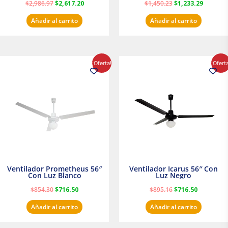
$
2,986.97
$
2,617.20
$
1,450.23
$
1,233.29
Añadir al carrito
Añadir al carrito
El
El
El
El
¡Oferta!
¡Ofert
precio
precio
precio
precio
original
actual
original
actual
era:
es:
era:
es:
$854.30.
$716.50.
$895.16.
$716.50.
Ventilador Prometheus 56″
Ventilador Icarus 56″ Con
Con Luz Blanco
Luz Negro
$
854.30
$
716.50
$
895.16
$
716.50
Añadir al carrito
Añadir al carrito