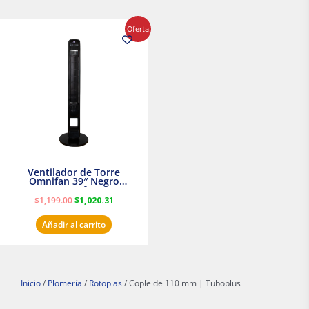
El
El
¡Oferta!
precio
precio
original
actual
era:
es:
$1,199.00.
$1,020.31.
Ventilador de Torre
Omnifan 39″ Negro
Masterfan
$
1,199.00
$
1,020.31
Añadir al carrito
Inicio
/
Plomería
/
Rotoplas
/ Cople de 110 mm | Tuboplus