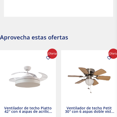
Aprovecha estas ofertas
El
El
El
El
¡Oferta!
¡Ofert
precio
precio
precio
precio
original
actual
original
actual
era:
es:
era:
es:
$2,986.97.
$2,617.20.
$1,450.23.
$1,233.2
Ventilador de techo Piatto
Ventilador de techo Petit
42″ con 4 aspas de acrilico
30″ con 6 aspas doble vista
transparente
Satinado Masterfan