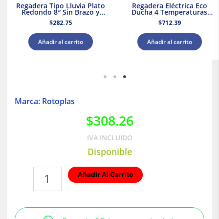
Regadera Tipo Lluvia Plato
Regadera Eléctrica Eco
Redondo 8″ Sin Brazo y
Ducha 4 Temperaturas
Chapetón Dica
5000 W Rotoplas 310996
$
282.75
$
712.39
Añadir al carrito
Añadir al carrito
Marca: Rotoplas
$
308.26
IVA INCLUIDO
Disponible
Cople
Añadir Al Carrito
de
110
mm
|