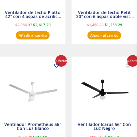
Ventilador de techo Piatto
Ventilador de techo Petit
42″ con 4 aspas de acrilico
30″ con 6 aspas doble vista
transparente
Satinado Masterfan
$
2,986.97
$
2,617.20
$
1,450.23
$
1,233.29
Añadir al carrito
Añadir al carrito
El
El
El
El
¡Oferta!
¡Ofert
precio
precio
precio
precio
original
actual
original
actual
era:
es:
era:
es:
$854.30.
$716.50.
$895.16.
$716.50.
Ventilador Prometheus 56″
Ventilador Icarus 56″ Con
Con Luz Blanco
Luz Negro