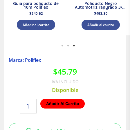
Guía para poliducto de
Poliducto Negro
10m Poliflex
Automotriz ranurado 3/8″
50m Poliflex
$
240.62
$
498.30
Añadir al carrito
Añadir al carrito
Marca: Poliflex
$
45.79
IVA INCLUIDO
Disponible
Cople
Añadir Al Carrito
de
3/4"
(10
piezas)