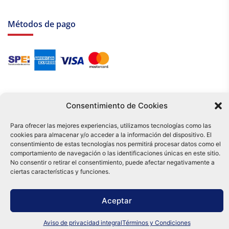
Métodos de pago
Consentimiento de Cookies
Para ofrecer las mejores experiencias, utilizamos tecnologías como las
cookies para almacenar y/o acceder a la información del dispositivo. El
Tu compra es respaldada por nuestro certificado SSL y operada bajo las
consentimiento de estas tecnologías nos permitirá procesar datos como el
mejores prácticas de seguridad.
comportamiento de navegación o las identificaciones únicas en este sitio.
Distribuidora Tamex - México
No consentir o retirar el consentimiento, puede afectar negativamente a
e-commerce
ciertas características y funciones.
0
Aceptar
Aviso de privacidad integral
Términos y Condiciones