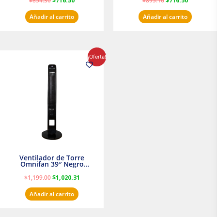
$
854.30
$
716.50
$
895.16
$
716.50
Añadir al carrito
Añadir al carrito
El
El
¡Oferta!
precio
precio
original
actual
era:
es:
$1,199.00.
$1,020.31.
Ventilador de Torre
Omnifan 39″ Negro
Masterfan
$
1,199.00
$
1,020.31
Añadir al carrito