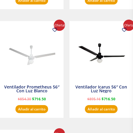
Añadir al carrito
Añadir al carrito
El
El
El
El
¡Oferta!
¡Ofert
precio
precio
precio
precio
original
actual
original
actual
era:
es:
era:
es:
$854.30.
$716.50.
$895.16.
$716.50.
Ventilador Prometheus 56″
Ventilador Icarus 56″ Con
Con Luz Blanco
Luz Negro
$
854.30
$
716.50
$
895.16
$
716.50
Añadir al carrito
Añadir al carrito
El
El