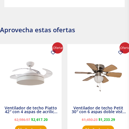
Aprovecha estas ofertas
El
El
El
El
¡Oferta!
¡Ofert
precio
precio
precio
precio
original
actual
original
actual
era:
es:
era:
es:
$2,986.97.
$2,617.20.
$1,450.23.
$1,233.2
Ventilador de techo Piatto
Ventilador de techo Petit
42″ con 4 aspas de acrilico
30″ con 6 aspas doble vista
transparente
Satinado Masterfan
$
2,986.97
$
2,617.20
$
1,450.23
$
1,233.29