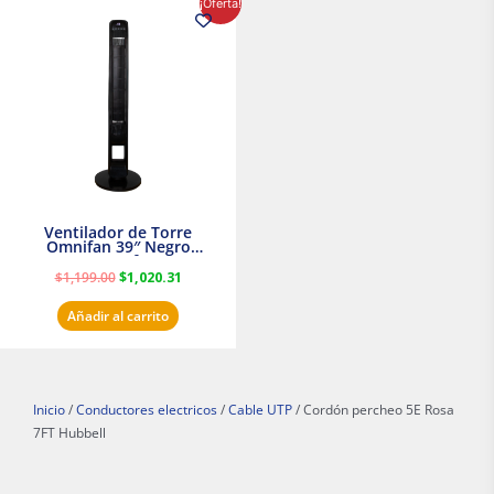
¡Oferta!
precio
precio
original
actual
era:
es:
$1,199.00.
$1,020.31.
Ventilador de Torre
Omnifan 39″ Negro
Masterfan
$
1,199.00
$
1,020.31
Añadir al carrito
Inicio
/
Conductores electricos
/
Cable UTP
/ Cordón percheo 5E Rosa
7FT Hubbell