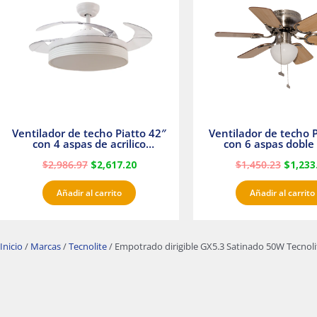
$2,986.97.
$2,617.20.
$1,450.
Ventilador de techo Piatto 42″
Ventilador de techo P
con 4 aspas de acrilico
con 6 aspas doble 
transparente
Satinado Master
$
2,986.97
$
2,617.20
$
1,450.23
$
1,233
Añadir al carrito
Añadir al carrito
Inicio
/
Marcas
/
Tecnolite
/ Empotrado dirigible GX5.3 Satinado 50W Tecnoli