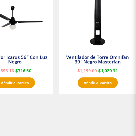
$895.16.
$716.50.
$1,199.00.
$1,020.3
dor Icarus 56″ Con Luz
Ventilador de Torre Omnifan
Negro
39″ Negro Masterfan
$
895.16
$
716.50
$
1,199.00
$
1,020.31
Añadir al carrito
Añadir al carrito