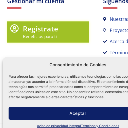
Gestionar mi cuenta
Sígueno
Nuestra
Regístrate
Proyecto
Beneficios para tí
Acerca 
Término
Promociones y Novedades
Aviso de
Consentimiento de Cookies
Sígue tu pedido
Para ofrecer las mejores experiencias, utilizamos tecnologías como las coo
Mi Cuenta en Tamex
almacenar y/o acceder a la información del dispositivo. El consentimiento 
tecnologías nos permitirá procesar datos como el comportamiento de nave
55 
identificaciones únicas en este sitio. No consentir o retirar el consentimien
Mis Favoritos
afectar negativamente a ciertas características y funciones.
¿Tien
0
Facebo
Ins
f
Aceptar
Aviso de privacidad integral
Términos y Condiciones
Distribuidora Tamex - México