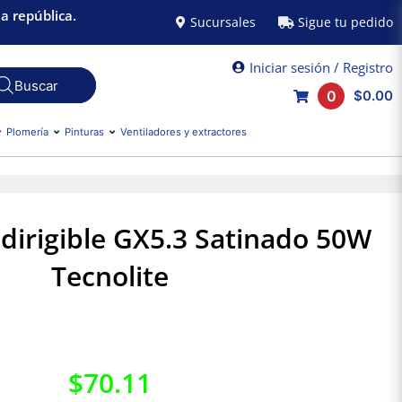
a república.
Sucursales
Sigue tu pedido
Iniciar sesión / Registro
0
$0.00
Plomería
Pinturas
Ventiladores y extractores
irigible GX5.3 Satinado 50W
Tecnolite
$
70.11