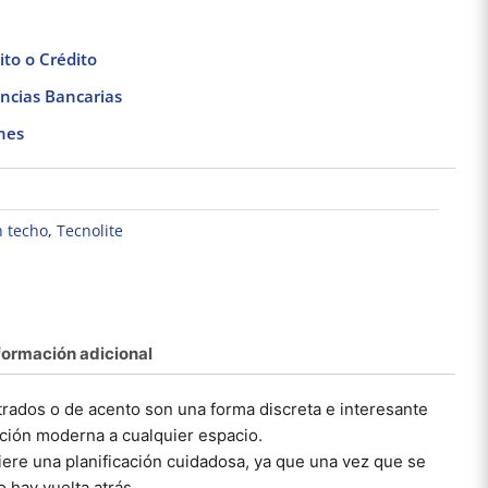
to o Crédito
ncias Bancarias
nes
 techo
,
Tecnolite
formación adicional
Pack de 3 Focos
Lámpara colgante led
Lámpara
Fluorescentes 20W
luz fría 100w negro
empo
rados o de acento son una forma discreta e interesante
Luz Negra Base E27
Tecnolite
interio
$
329.21
$
848.16
Tecnolite
T
ción moderna a cualquier espacio.
ere una planificación cuidadosa, ya que una vez que se
Añadir al carrito
Añadir al carrito
Añad
 hay vuelta atrás.