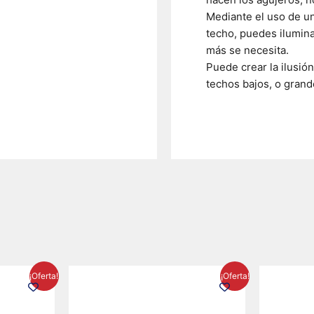
Mediante el uso de u
techo, puedes ilumina
más se necesita.
Puede crear la ilusió
techos bajos, o grand
El
El
El
¡Oferta!
¡Oferta!
precio
precio
precio
l
actual
original
actual
es:
era:
es: