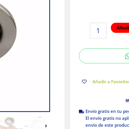
Empotrado
Añadir
dirigible
GX5.3
Satinado
50W
Tecnolite
cantidad
Añadir a Favoritos
Envío gratis en tu p
El envío gratis no ap
envío de este product