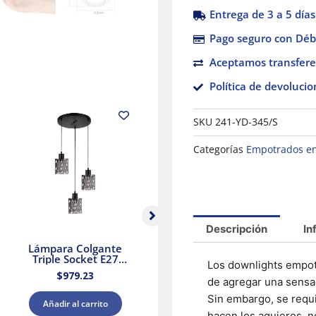
Entrega de 3 a 5 días
Pago seguro con Débi
Aceptamos transfere
Política de devolucio
SKU
241-YD-345/S
Categorías
Empotrados en
Descripción
In
Lámpara Colgante
Lámpara colgante
Triple Socket E27
triple E27 25.5W
Los downlights empot
25.5W Negro Aurora II
Cristal Negro/Dorado
$
979.23
$
2,379.88
Tecnolite
Tecnolite
de agregar una sensa
Sin embargo, se requi
Añadir al carrito
Añadir al carrito
hacen los agujeros, no