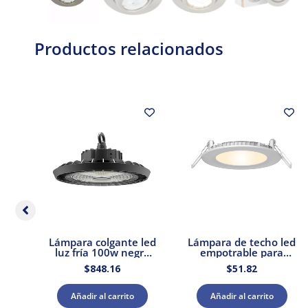
Productos relacionados
s
Lámpara colgante led
Lámpara de techo led
0W
luz fría 100w negro
empotrable para
E27
Tecnolite
interior luz cálida 9w
$
848.16
$
51.82
Tecnolite
Añadir al carrito
Añadir al carrito