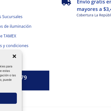
s
Envío gratis e
mayores a $3,
Cobertura La Repúbl
s Sucursales
s de iluminación
de TAMEX
s y condiciones
 Privacidad
kies para
de estas
gación o las
1328 13 79
to, puede
es una duda?
ok-
tagram
Linkedin-
in