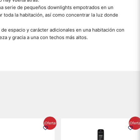
na serie de pequeños downlights empotrados en un
r toda la habitación, así como concentrar la luz donde
n de espacio y carácter adicionales en una habitación con
eza y gracia a una con techos más altos.
El
El
El
El
¡Oferta!
¡Ofert
precio
precio
precio
precio
original
actual
original
actual
era:
es:
era:
es: