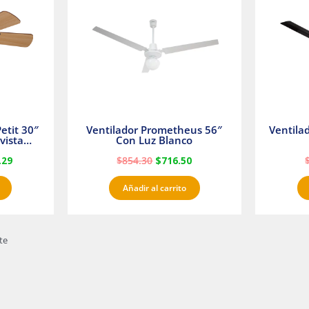
23.
$1,233.29.
$854.30.
$716.50.
etit 30″
Ventilador Prometheus 56″
Ventila
vista
Con Luz Blanco
fan
.29
$
854.30
$
716.50
Añadir al carrito
te