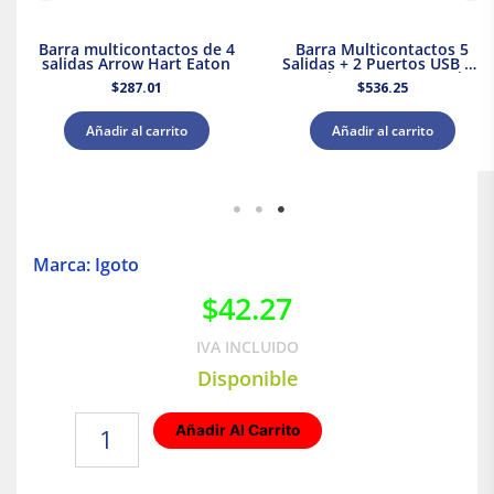
Barra multicontactos de 4
Barra Multicontactos 5
salidas Arrow Hart Eaton
Salidas + 2 Puertos USB 2P
3H | Nema 5-15 15A |
$
287.01
$
536.25
Eaton
Añadir al carrito
Añadir al carrito
Marca: Igoto
$
42.27
IVA INCLUIDO
Disponible
Extensión
Añadir Al Carrito
eléctrica
uso
rudo