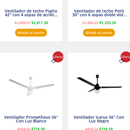
Ventilador de techo Piatto
Ventilador de techo Petit
42″ con 4 aspas de acrilico
30″ con 6 aspas doble vista
transparente
Satinado Masterfan
$
2,986.97
$
2,617.20
$
1,450.23
$
1,233.29
Añadir al carrito
Añadir al carrito
El
El
El
El
¡Oferta!
¡Ofert
precio
precio
precio
precio
original
actual
original
actual
era:
es:
era:
es:
$854.30.
$716.50.
$895.16.
$716.50.
Ventilador Prometheus 56″
Ventilador Icarus 56″ Con
Con Luz Blanco
Luz Negro
$
854.30
$
716.50
$
895.16
$
716.50