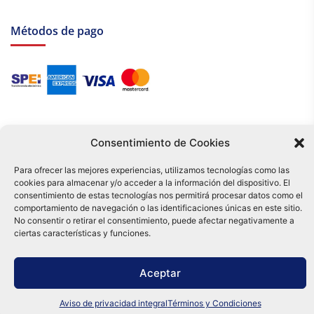
Métodos de pago
Consentimiento de Cookies
Para ofrecer las mejores experiencias, utilizamos tecnologías como las
cookies para almacenar y/o acceder a la información del dispositivo. El
Tu compra es respaldada por nuestro certificado SSL y operada bajo las
consentimiento de estas tecnologías nos permitirá procesar datos como el
mejores prácticas de seguridad.
comportamiento de navegación o las identificaciones únicas en este sitio.
Distribuidora Tamex - México
No consentir o retirar el consentimiento, puede afectar negativamente a
e-commerce
ciertas características y funciones.
0
Aceptar
Aviso de privacidad integral
Términos y Condiciones