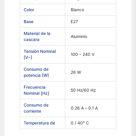
Color
Blanco
Base
E27
Material de la
Aluminio
cascara
Tensión Nominal
100 – 240 V
[V~]
Consumo de
26 W
potencia [W]
Frecuencia
50 Hz/60 Hz
Nominal [Hz]
Consumo de
0.26 A – 0.1 A
corriente
Temperatura de
0 / 40° C