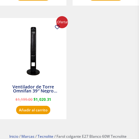
El
El
¡Oferta!
precio
precio
original
actual
era:
es:
$1,199.00.
$1,020.31.
Ventilador de Torre
Omnifan 39″ Negro
Masterfan
$
1,199.00
$
1,020.31
Añadir al carrito
Inicio
/
Marcas
/
Tecnolite
/ Farol colgante E27 Blanco 60W Tecnolite