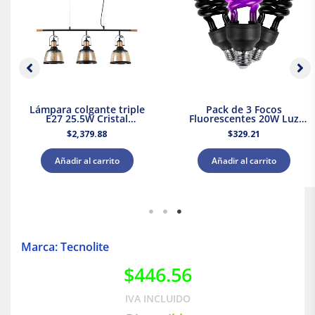
Lámpara colgante triple
Pack de 3 Focos
E27 25.5W Cristal
Fluorescentes 20W Luz
Negro/Dorado Tecnolite
Negra Base E27 Tecnolite
$
2,379.88
$
329.21
Añadir al carrito
Añadir al carrito
Marca: Tecnolite
$
446.56
IVA INCLUIDO