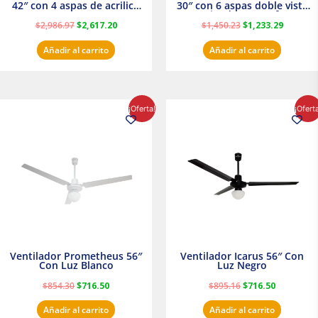
42″ con 4 aspas de acrilico
30″ con 6 aspas doble vista
transparente
Satinado Masterfan
$
2,986.97
$
2,617.20
$
1,450.23
$
1,233.29
Añadir al carrito
Añadir al carrito
El
El
El
El
¡Oferta!
¡Ofert
precio
precio
precio
precio
original
actual
original
actual
era:
es:
era:
es:
$854.30.
$716.50.
$895.16.
$716.50.
Ventilador Prometheus 56″
Ventilador Icarus 56″ Con
Con Luz Blanco
Luz Negro
$
854.30
$
716.50
$
895.16
$
716.50
Añadir al carrito
Añadir al carrito