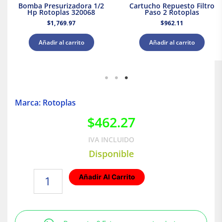
Bomba Presurizadora 1/2
Cartucho Repuesto Filtro
Hp Rotoplas 320068
Paso 2 Rotoplas
$
1,769.97
$
962.11
Añadir al carrito
Añadir al carrito
Marca: Rotoplas
$
462.27
IVA INCLUIDO
Disponible
Filtro
Añadir Al Carrito
Estándar
|Rotoplas
cantidad