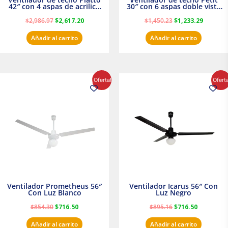
42″ con 4 aspas de acrilico
30″ con 6 aspas doble vista
transparente
Satinado Masterfan
$
2,986.97
$
2,617.20
$
1,450.23
$
1,233.29
Añadir al carrito
Añadir al carrito
El
El
El
El
¡Oferta!
¡Ofert
precio
precio
precio
precio
original
actual
original
actual
era:
es:
era:
es:
$854.30.
$716.50.
$895.16.
$716.50.
Ventilador Prometheus 56″
Ventilador Icarus 56″ Con
Con Luz Blanco
Luz Negro
$
854.30
$
716.50
$
895.16
$
716.50
Añadir al carrito
Añadir al carrito