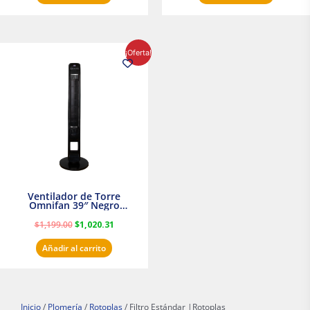
El
El
¡Oferta!
precio
precio
original
actual
era:
es:
$1,199.00.
$1,020.31.
Ventilador de Torre
Omnifan 39″ Negro
Masterfan
$
1,199.00
$
1,020.31
Añadir al carrito
Inicio
/
Plomería
/
Rotoplas
/ Filtro Estándar |Rotoplas