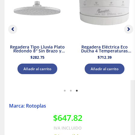
Regadera Tipo Lluvia Plato
Regadera Eléctrica Eco
Redondo 8″ Sin Brazo y
Ducha 4 Temperaturas
Chapetón Dica
5000 W Rotoplas 310996
$
282.75
$
712.39
Añadir al carrito
Añadir al carrito
Marca: Rotoplas
$
647.82
IVA INCLUIDO