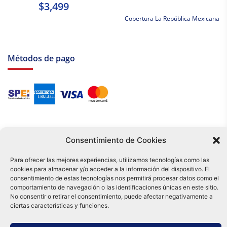
$3,499
Cobertura La República Mexicana
Métodos de pago
Consentimiento de Cookies
Para ofrecer las mejores experiencias, utilizamos tecnologías como las
cookies para almacenar y/o acceder a la información del dispositivo. El
Tu compra es respaldada por nuestro certificado SSL y operada bajo las
consentimiento de estas tecnologías nos permitirá procesar datos como el
mejores prácticas de seguridad.
comportamiento de navegación o las identificaciones únicas en este sitio.
Distribuidora Tamex - México
No consentir o retirar el consentimiento, puede afectar negativamente a
e-commerce
ciertas características y funciones.
0