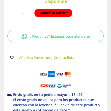
Disponible
Flotador
Añadir Al Carrito
o
Electronivel
Rotoplas
para
¿Preguntas? Estamos para atenderte
tinaco
y
cisterna
|
Añadir a Favoritos | Crea tu lista
5
mtrs.
cantidad
Envío gratis en tu pedido mayor a $3,499
El envío gratis no aplica para los productos que
cuentan con la leyenda: *El envío de este producto
está sujeto a cotización de flete *