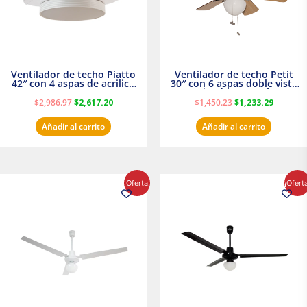
Ventilador de techo Piatto
Ventilador de techo Petit
42″ con 4 aspas de acrilico
30″ con 6 aspas doble vista
transparente
Satinado Masterfan
$
2,986.97
$
2,617.20
$
1,450.23
$
1,233.29
Añadir al carrito
Añadir al carrito
El
El
El
El
¡Oferta!
¡Ofert
precio
precio
precio
precio
original
actual
original
actual
era:
es:
era:
es:
$854.30.
$716.50.
$895.16.
$716.50.