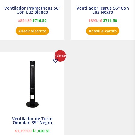
Ventilador Prometheus 56″
Ventilador Icarus 56″ Con
Con Luz Blanco
Luz Negro
$
854.30
$
716.50
$
895.16
$
716.50
Añadir al carrito
Añadir al carrito
El
El
¡Oferta!
precio
precio
original
actual
era:
es:
$1,199.00.
$1,020.31.
Ventilador de Torre
Omnifan 39″ Negro
Masterfan
$
1,199.00
$
1,020.31