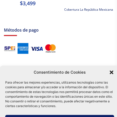
$3,499
Cobertura La República Mexicana
Métodos de pago
Consentimiento de Cookies
Para ofrecer las mejores experiencias, utilizamos tecnologías como las
cookies para almacenar y/o acceder a la información del dispositivo. El
Tu compra es respaldada por nuestro certificado SSL y operada bajo las
consentimiento de estas tecnologías nos permitirá procesar datos como el
mejores prácticas de seguridad.
comportamiento de navegación o las identificaciones únicas en este sitio.
Distribuidora Tamex - México
No consentir o retirar el consentimiento, puede afectar negativamente a
e-commerce
ciertas características y funciones.
0