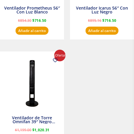
Ventilador Prometheus 56″
Ventilador Icarus 56″ Con
Con Luz Blanco
Luz Negro
$
854.30
$
716.50
$
895.16
$
716.50
Añadir al carrito
Añadir al carrito
El
El
¡Oferta!
precio
precio
original
actual
era:
es:
$1,199.00.
$1,020.31.
Ventilador de Torre
Omnifan 39″ Negro
Masterfan
$
1,199.00
$
1,020.31