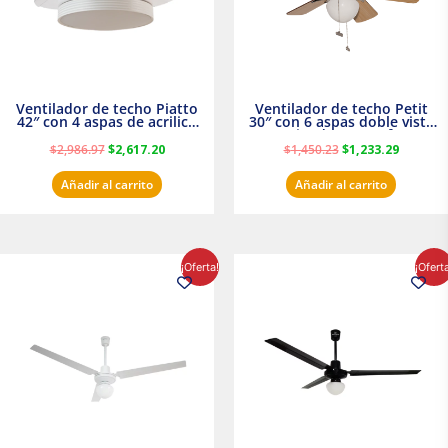
Ventilador de techo Piatto
Ventilador de techo Petit
42″ con 4 aspas de acrilico
30″ con 6 aspas doble vista
transparente
Satinado Masterfan
$
2,986.97
$
2,617.20
$
1,450.23
$
1,233.29
Añadir al carrito
Añadir al carrito
El
El
El
El
¡Oferta!
¡Ofert
precio
precio
precio
precio
original
actual
original
actual
era:
es:
era:
es:
$854.30.
$716.50.
$895.16.
$716.50.