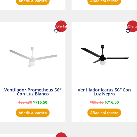
Añadir al carrito
Añadir al carrito
El
El
El
El
¡Oferta!
¡Ofert
precio
precio
precio
precio
original
actual
original
actual
era:
es:
era:
es:
$854.30.
$716.50.
$895.16.
$716.50.
Ventilador Prometheus 56″
Ventilador Icarus 56″ Con
Con Luz Blanco
Luz Negro
$
854.30
$
716.50
$
895.16
$
716.50
Añadir al carrito
Añadir al carrito
El
El