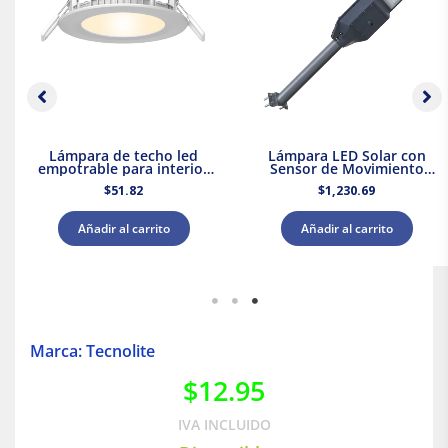
Lámpara de techo led
Lámpara LED Solar con
empotrable para interior
Sensor de Movimiento
luz cálida 9w Tecnolite
para Sobreponer Illux
$
51.82
$
1,230.69
Añadir al carrito
Añadir al carrito
Marca: Tecnolite
$
12.95
IVA INCLUIDO