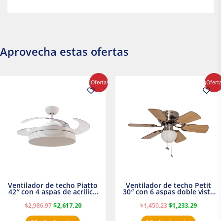
Aprovecha estas ofertas
El
El
El
El
¡Oferta!
¡Ofert
precio
precio
precio
precio
original
actual
original
actual
era:
es:
era:
es:
$2,986.97.
$2,617.20.
$1,450.23.
$1,233.2
Ventilador de techo Piatto
Ventilador de techo Petit
42″ con 4 aspas de acrilico
30″ con 6 aspas doble vista
transparente
Satinado Masterfan
$
2,986.97
$
2,617.20
$
1,450.23
$
1,233.29