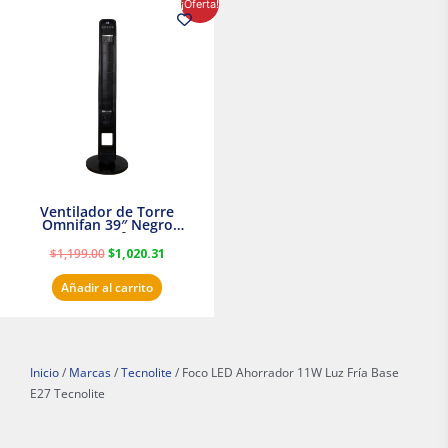
¡Oferta!
precio
precio
original
actual
era:
es:
$1,199.00.
$1,020.31.
Ventilador de Torre
Omnifan 39″ Negro
Masterfan
$
1,199.00
$
1,020.31
Añadir al carrito
Inicio
/
Marcas
/
Tecnolite
/ Foco LED Ahorrador 11W Luz Fría Base
E27 Tecnolite