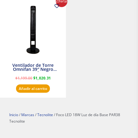
¡Oferta!
precio
precio
original
actual
era:
es:
$1,199.00.
$1,020.31.
Ventilador de Torre
Omnifan 39″ Negro
Masterfan
$
1,199.00
$
1,020.31
Añadir al carrito
Inicio
/
Marcas
/
Tecnolite
/ Foco LED 18W Luz de día Base PAR38
Tecnolite