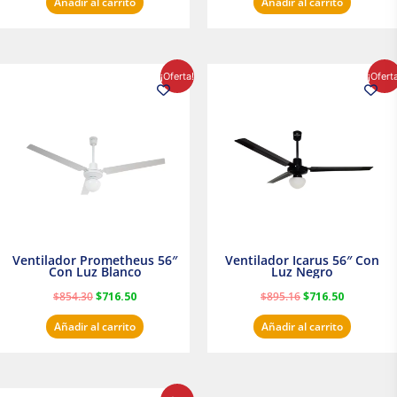
Añadir al carrito
Añadir al carrito
El
El
El
El
¡Oferta!
¡Ofert
precio
precio
precio
precio
original
actual
original
actual
era:
es:
era:
es:
$854.30.
$716.50.
$895.16.
$716.50.
Ventilador Prometheus 56″
Ventilador Icarus 56″ Con
Con Luz Blanco
Luz Negro
$
854.30
$
716.50
$
895.16
$
716.50
Añadir al carrito
Añadir al carrito
El
El