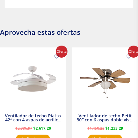
Aprovecha estas ofertas
El
El
El
El
¡Oferta!
¡Ofert
precio
precio
precio
precio
original
actual
original
actual
era:
es:
era:
es:
$2,986.97.
$2,617.20.
$1,450.23.
$1,233.2
Ventilador de techo Piatto
Ventilador de techo Petit
42″ con 4 aspas de acrilico
30″ con 6 aspas doble vista
transparente
Satinado Masterfan
$
2,986.97
$
2,617.20
$
1,450.23
$
1,233.29