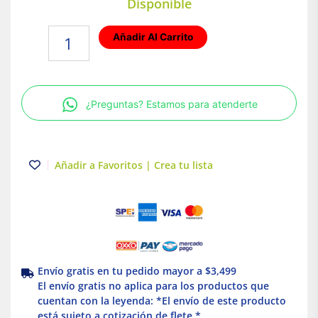
Disponible
Foco
Añadir Al Carrito
LED
18W
Luz
de
¿Preguntas? Estamos para atenderte
día
Base
PAR38
Tecnolite
Añadir a Favoritos | Crea tu lista
cantidad
Envío gratis en tu pedido mayor a $3,499
El envío gratis no aplica para los productos que
cuentan con la leyenda: *El envío de este producto
está sujeto a cotización de flete *