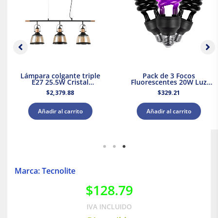
Lámpara colgante triple
Pack de 3 Focos
E27 25.5W Cristal
Fluorescentes 20W Luz
Negro/Dorado Tecnolite
Negra Base E27 Tecnolite
$
2,379.88
$
329.21
Añadir al carrito
Añadir al carrito
Marca: Tecnolite
$
128.79
IVA INCLUIDO