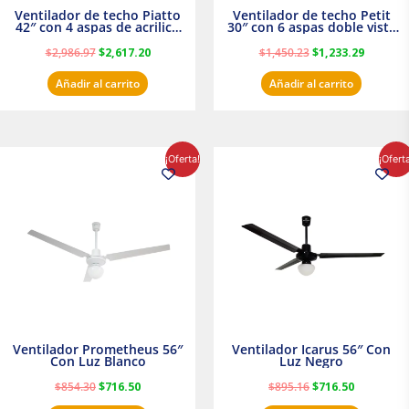
Ventilador de techo Piatto
Ventilador de techo Petit
42″ con 4 aspas de acrilico
30″ con 6 aspas doble vista
transparente
Satinado Masterfan
$
2,986.97
$
2,617.20
$
1,450.23
$
1,233.29
Añadir al carrito
Añadir al carrito
El
El
El
El
¡Oferta!
¡Ofert
precio
precio
precio
precio
original
actual
original
actual
era:
es:
era:
es:
$854.30.
$716.50.
$895.16.
$716.50.
Ventilador Prometheus 56″
Ventilador Icarus 56″ Con
Con Luz Blanco
Luz Negro
$
854.30
$
716.50
$
895.16
$
716.50