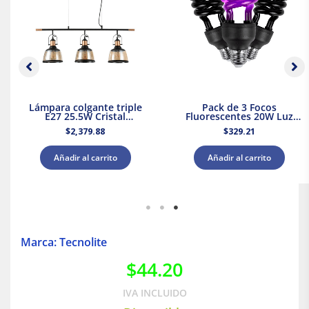
Lámpara colgante triple
Pack de 3 Focos
E27 25.5W Cristal
Fluorescentes 20W Luz
Negro/Dorado Tecnolite
Negra Base E27 Tecnolite
$
2,379.88
$
329.21
Añadir al carrito
Añadir al carrito
Marca: Tecnolite
$
44.20
IVA INCLUIDO