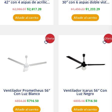
42″ con 4 aspas de acrilico
30″ con 6 aspas doble vista
transparente
Satinado Masterfan
$
2,986.97
$
2,617.20
$
1,450.23
$
1,233.29
Añadir al carrito
Añadir al carrito
El
El
El
El
¡Oferta!
¡Ofert
precio
precio
precio
precio
original
actual
original
actual
era:
es:
era:
es:
$854.30.
$716.50.
$895.16.
$716.50.
Ventilador Prometheus 56″
Ventilador Icarus 56″ Con
Con Luz Blanco
Luz Negro
$
854.30
$
716.50
$
895.16
$
716.50
Añadir al carrito
Añadir al carrito