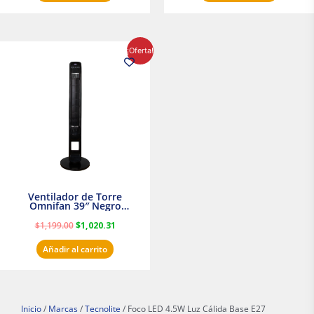
El
El
¡Oferta!
precio
precio
original
actual
era:
es:
$1,199.00.
$1,020.31.
Ventilador de Torre
Omnifan 39″ Negro
Masterfan
$
1,199.00
$
1,020.31
Añadir al carrito
Inicio
/
Marcas
/
Tecnolite
/ Foco LED 4.5W Luz Cálida Base E27