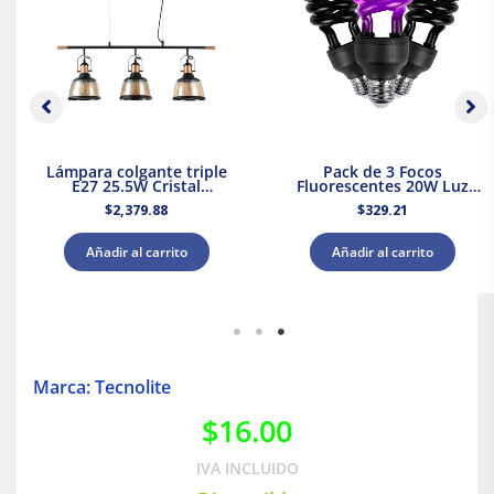
Lámpara colgante triple
Pack de 3 Focos
E27 25.5W Cristal
Fluorescentes 20W Luz
Negro/Dorado Tecnolite
Negra Base E27 Tecnolite
$
2,379.88
$
329.21
Añadir al carrito
Añadir al carrito
Marca: Tecnolite
$
16.00
IVA INCLUIDO