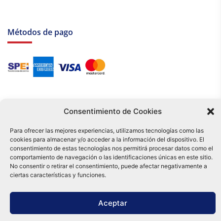
Métodos de pago
Consentimiento de Cookies
Para ofrecer las mejores experiencias, utilizamos tecnologías como las
cookies para almacenar y/o acceder a la información del dispositivo. El
Tu compra es respaldada por nuestro certificado SSL y operada bajo las
consentimiento de estas tecnologías nos permitirá procesar datos como el
mejores prácticas de seguridad.
comportamiento de navegación o las identificaciones únicas en este sitio.
Distribuidora Tamex - México
No consentir o retirar el consentimiento, puede afectar negativamente a
e-commerce
ciertas características y funciones.
0
Aceptar