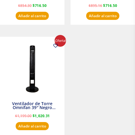
$
854.30
$
716.50
$
895.16
$
716.50
Añadir al carrito
Añadir al carrito
El
El
¡Oferta!
precio
precio
original
actual
era:
es:
$1,199.00.
$1,020.31.
Ventilador de Torre
Omnifan 39″ Negro
Masterfan
$
1,199.00
$
1,020.31
Añadir al carrito