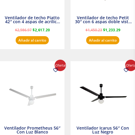
Ventilador de techo Piatto
Ventilador de techo Petit
42″ con 4 aspas de acrilico
30″ con 6 aspas doble vista
transparente
Satinado Masterfan
$
2,986.97
$
2,617.20
$
1,450.23
$
1,233.29
Añadir al carrito
Añadir al carrito
El
El
El
El
¡Oferta!
¡Ofert
precio
precio
precio
precio
original
actual
original
actual
era:
es:
era:
es:
$854.30.
$716.50.
$895.16.
$716.50.
Ventilador Prometheus 56″
Ventilador Icarus 56″ Con
Con Luz Blanco
Luz Negro