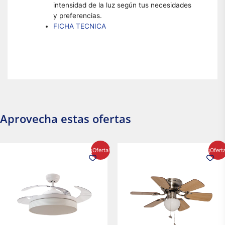
intensidad de la luz según tus necesidades
y preferencias.
FICHA TECNICA
Aprovecha estas ofertas
El
El
El
El
¡Oferta!
¡Ofert
precio
precio
precio
precio
original
actual
original
actual
era:
es:
era:
es:
$2,986.97.
$2,617.20.
$1,450.23.
$1,233.2