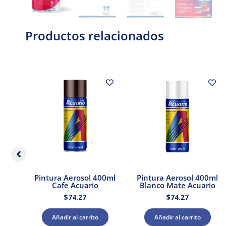
Productos relacionados
00ml
Pintura Aerosol 400ml
Pintura Aerosol 400ml
rio
Cafe Acuario
Blanco Mate Acuario
$
74.27
$
74.27
Añadir al carrito
Añadir al carrito