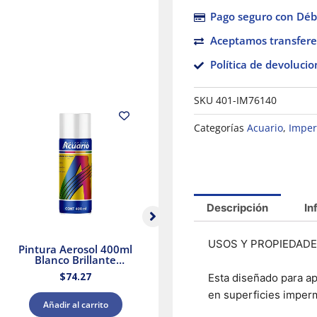
Pago seguro con Débi
Aceptamos transfere
Política de devolucio
SKU
401-IM76140
Categorías
Acuario
,
Imper
Descripción
In
USOS Y PROPIEDAD
Pintura Aerosol 400ml
Pintura Aerosol 400ml
Pi
Blanco Brillante
Gris Acuario
Acuario
$
74.27
$
74.27
Esta diseñado para a
en superficies imperm
Añadir al carrito
Añadir al carrito