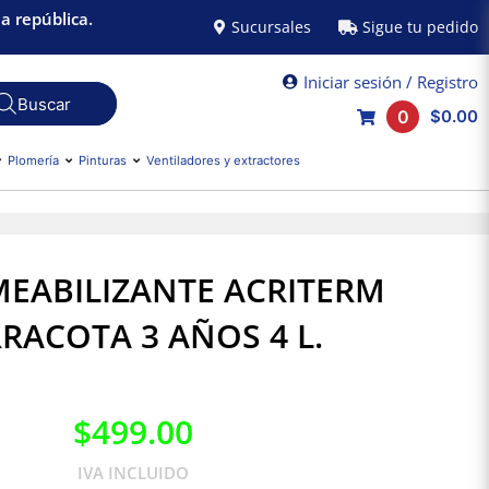
a república.
Sucursales
Sigue tu pedido
Iniciar sesión / Registro
0
$0.00
Plomería
Pinturas
Ventiladores y extractores
EABILIZANTE ACRITERM
RACOTA 3 AÑOS 4 L.
$
499.00
IVA INCLUIDO