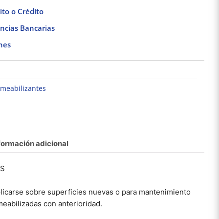
to o Crédito
ncias Bancarias
nes
meabilizantes
formación adicional
ES
ntura Aerosol 400ml
Pintura Aerosol 400ml
Pintura
Negro Mate Acuario
Cafe Acuario
Blanco
$
74.27
$
74.27
plicarse sobre superficies nuevas o para mantenimiento
eabilizadas con anterioridad.
Añadir al carrito
Añadir al carrito
Añad