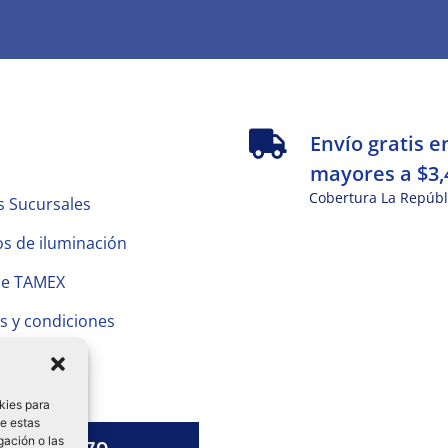
s
Envío gratis e
mayores a $3,
Cobertura La Repúbl
s Sucursales
s de iluminación
de TAMEX
s y condiciones
 Privacidad
kies para
de estas
gación o las