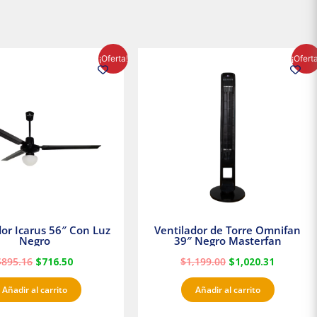
El
El
El
El
¡Oferta!
¡Ofert
precio
precio
precio
precio
original
actual
original
actual
era:
es:
era:
es:
$895.16.
$716.50.
$1,199.00.
$1,020.3
dor Icarus 56″ Con Luz
Ventilador de Torre Omnifan
Negro
39″ Negro Masterfan
$
895.16
$
716.50
$
1,199.00
$
1,020.31
Añadir al carrito
Añadir al carrito