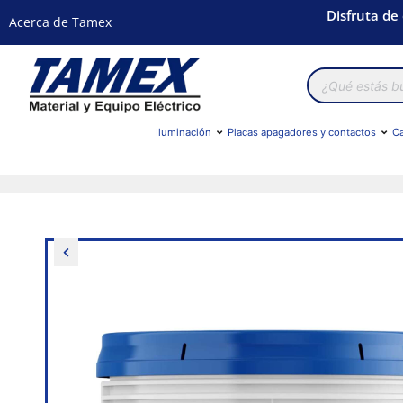
Disfruta de
Acerca de Tamex
Búsqueda
de
productos
Iluminación
Placas apagadores y contactos
Ca