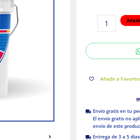
IMPERMEABILIZANTE
Añadir
ACRITERM
TERRACOTA
3
AÑOS
4
L.
cantidad
Añadir a Favoritos
Envío gratis en tu p
El envío gratis no ap
envío de este product
Entrega de 3 a 5 días