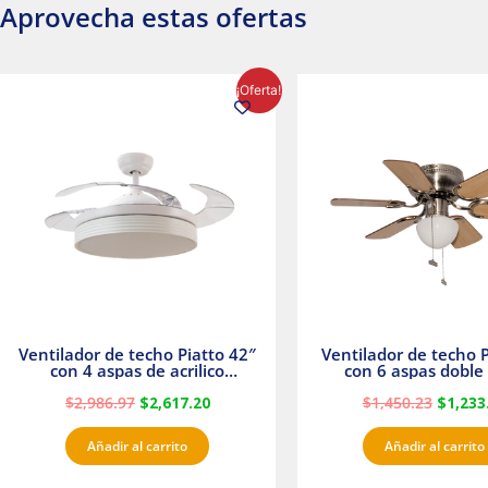
Aprovecha estas ofertas
El
El
El
¡Oferta!
precio
precio
precio
original
actual
origina
era:
es:
era:
$2,986.97.
$2,617.20.
$1,450.
Ventilador de techo Piatto 42″
Ventilador de techo P
con 4 aspas de acrilico
con 6 aspas doble 
transparente
Satinado Master
$
2,986.97
$
2,617.20
$
1,450.23
$
1,233
Añadir al carrito
Añadir al carrito