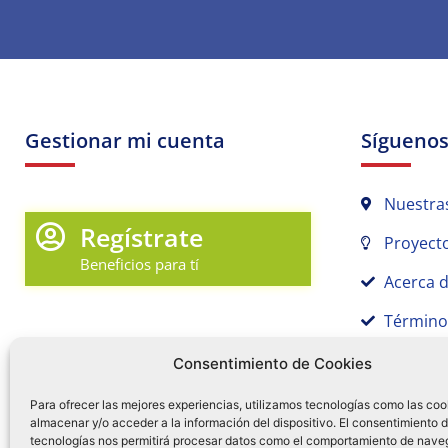
Gestionar mi cuenta
Sígueno
Nuestra
Regístrate
Proyecto
Beneficios para tí
Acerca 
Término
Promociones y Novedades
Aviso de
Consentimiento de Cookies
Sígue tu pedido
Para ofrecer las mejores experiencias, utilizamos tecnologías como las coo
Mi Cuenta en Tamex
almacenar y/o acceder a la información del dispositivo. El consentimiento 
tecnologías nos permitirá procesar datos como el comportamiento de nave