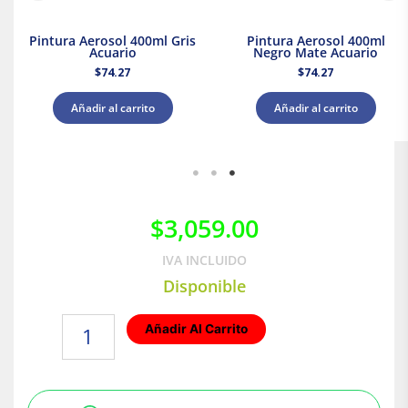
Pintura Aerosol 400ml Gris
Pintura Aerosol 400ml
Acuario
Negro Mate Acuario
$
74.27
$
74.27
Añadir al carrito
Añadir al carrito
$
3,059.00
IVA INCLUIDO
Disponible
Impermeabilizante
Añadir Al Carrito
Aislante
Acriterm
10
Años