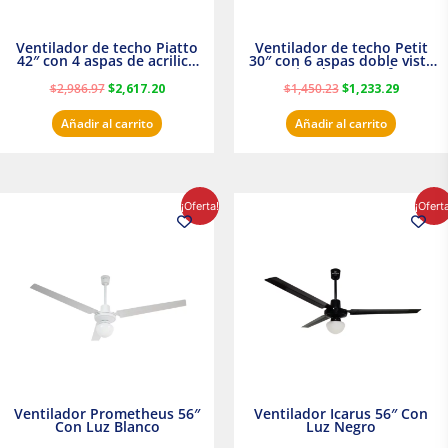
Ventilador de techo Piatto
Ventilador de techo Petit
42″ con 4 aspas de acrilico
30″ con 6 aspas doble vista
transparente
Satinado Masterfan
$
2,986.97
$
2,617.20
$
1,450.23
$
1,233.29
Añadir al carrito
Añadir al carrito
El
El
El
El
¡Oferta!
¡Ofert
precio
precio
precio
precio
original
actual
original
actual
era:
es:
era:
es:
$854.30.
$716.50.
$895.16.
$716.50.
Ventilador Prometheus 56″
Ventilador Icarus 56″ Con
Con Luz Blanco
Luz Negro