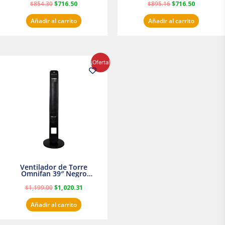
$
854.30
$
716.50
$
895.16
$
716.50
Añadir al carrito
Añadir al carrito
El
El
¡Oferta!
precio
precio
original
actual
era:
es:
$1,199.00.
$1,020.31.
Ventilador de Torre
Omnifan 39″ Negro
Masterfan
$
1,199.00
$
1,020.31
Añadir al carrito