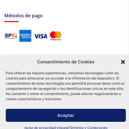
Métodos de pago
Consentimiento de Cookies
Para ofrecer las mejores experiencias, utilizamos tecnologías como las
cookies para almacenar y/o acceder a la información del dispositivo. El
Tu compra es respaldada por nuestro certificado SSL y operada bajo las
consentimiento de estas tecnologías nos permitirá procesar datos como el
mejores prácticas de seguridad.
comportamiento de navegación o las identificaciones únicas en este sitio.
Distribuidora Tamex - México
No consentir o retirar el consentimiento, puede afectar negativamente a
e-commerce
ciertas características y funciones.
0
Aceptar
Aviso de privacidad integral
Términos y Condiciones