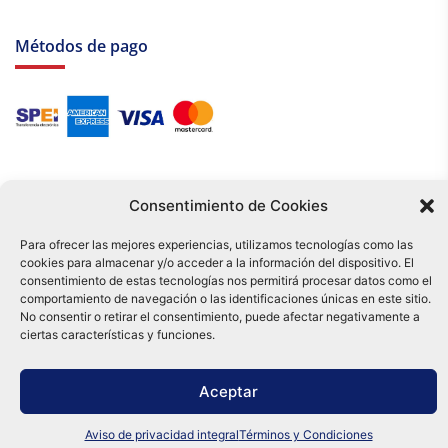
Métodos de pago
Consentimiento de Cookies
Para ofrecer las mejores experiencias, utilizamos tecnologías como las
cookies para almacenar y/o acceder a la información del dispositivo. El
Tu compra es respaldada por nuestro certificado SSL y operada bajo las
consentimiento de estas tecnologías nos permitirá procesar datos como el
mejores prácticas de seguridad.
comportamiento de navegación o las identificaciones únicas en este sitio.
Distribuidora Tamex - México
No consentir o retirar el consentimiento, puede afectar negativamente a
e-commerce
ciertas características y funciones.
0
Aceptar
Aviso de privacidad integral
Términos y Condiciones