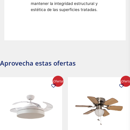
mantener la integridad estructural y
estética de las superficies tratadas.
Aprovecha estas ofertas
El
El
El
El
¡Oferta!
¡Ofert
precio
precio
precio
precio
original
actual
original
actual
era:
es:
era:
es:
$2,986.97.
$2,617.20.
$1,450.23.
$1,233.2