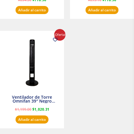
Añadir al carrito
Añadir al carrito
El
El
¡Oferta!
precio
precio
original
actual
era:
es:
$1,199.00.
$1,020.31.
Ventilador de Torre
Omnifan 39″ Negro
Masterfan
$
1,199.00
$
1,020.31
Añadir al carrito