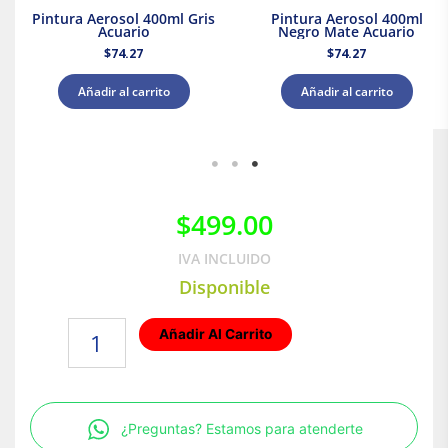
Pintura Aerosol 400ml Gris
Pintura Aerosol 400ml
Acuario
Negro Mate Acuario
$
74.27
$
74.27
Añadir al carrito
Añadir al carrito
$
499.00
IVA INCLUIDO
Disponible
Impermeabilizante
Añadir Al Carrito
3
Años
4
Lt
¿Preguntas? Estamos para atenderte
Blanco