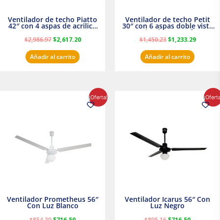
Ventilador de techo Piatto
Ventilador de techo Petit
42″ con 4 aspas de acrilico
30″ con 6 aspas doble vista
transparente
Satinado Masterfan
$
2,986.97
$
2,617.20
$
1,450.23
$
1,233.29
Añadir al carrito
Añadir al carrito
El
El
El
El
¡Oferta!
¡Ofert
precio
precio
precio
precio
original
actual
original
actual
era:
es:
era:
es:
$854.30.
$716.50.
$895.16.
$716.50.
Ventilador Prometheus 56″
Ventilador Icarus 56″ Con
Con Luz Blanco
Luz Negro
$
854.30
$
716.50
$
895.16
$
716.50