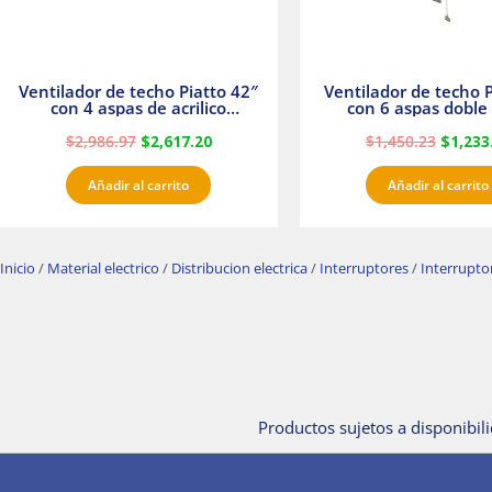
Ventilador de techo Piatto 42″
Ventilador de techo P
con 4 aspas de acrilico
con 6 aspas doble 
transparente
Satinado Master
$
2,986.97
$
2,617.20
$
1,450.23
$
1,233
Añadir al carrito
Añadir al carrito
Inicio
/
Material electrico
/
Distribucion electrica
/
Interruptores
/
Interrupt
Productos sujetos a disponibili