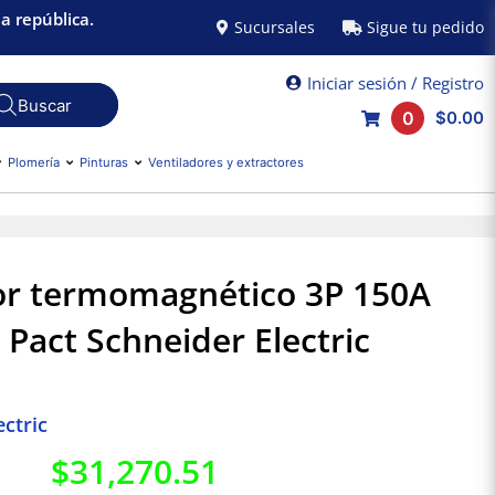
a república.
Sucursales
Sigue tu pedido
Iniciar sesión / Registro
0
$0.00
Plomería
Pinturas
Ventiladores y extractores
or termomagnético 3P 150A
Pact Schneider Electric
ctric
$
31,270.51