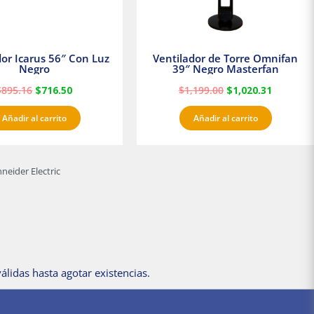
dor Icarus 56″ Con Luz
Ventilador de Torre Omnifan
Negro
39″ Negro Masterfan
$
895.16
$
716.50
$
1,199.00
$
1,020.31
Añadir al carrito
Añadir al carrito
eider Electric
álidas hasta agotar existencias.