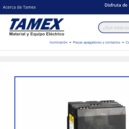
Disfruta de
Acerca de Tamex
Búsqueda
de
productos
Iluminación
Placas apagadores y contactos
Ca