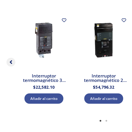
Interruptor
Interruptor
CO
termomagnético 3P
termomagnético 2
RVA
150A Schneider
polos 70A Schneider
$
22,582.10
$
54,796.32
Electric
Electric
Añadir al carrito
Añadir al carrito