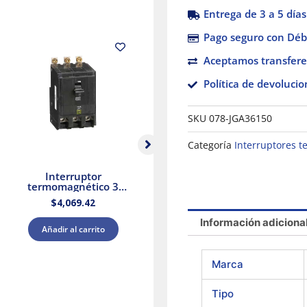
Entrega de 3 a 5 días
Pago seguro con Débi
Aceptamos transfere
Política de devolucio
SKU
078-JGA36150
Categoría
Interruptores 
Interruptor
INTERRUPTOR
termomagnético 3
TERMOMAGNETICO
polos 90A Atornillable
ACTI9 3 POLOS 20 A
I
$
4,069.42
$
820.89
Schneider Electric
220/440 VCA
Información adiciona
Añadir al carrito
Añadir al carrito
Marca
Tipo