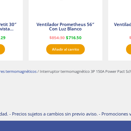
etit 30″
Ventilador Prometheus 56″
Ventila
vista
Con Luz Blanco
fan
.29
$
854.30
$
716.50
Añadir al carrito
ores termomagnéticos
/ Interruptor termomagnético 3P 150A Power Pact Schn
dad. - Precios sujetos a cambios sin previo aviso. - Promociones v