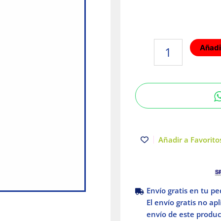
Interruptor
Añadir
termomagnético
3P
150A
Power
Pact
Schneider
Electric
cantidad
Añadir a Favoritos
Envío gratis en tu p
El envío gratis no ap
envío de este product