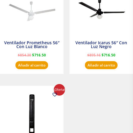
Ventilador Prometheus 56″
Ventilador Icarus 56″ Con
Con Luz Blanco
Luz Negro
$
854.30
$
716.50
$
895.16
$
716.50
Añadir al carrito
Añadir al carrito
El
El
¡Oferta!
precio
precio
original
actual
era:
es:
$1,199.00.
$1,020.31.