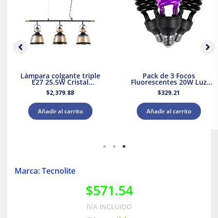
Lámpara colgante triple
Pack de 3 Focos
E27 25.5W Cristal
Fluorescentes 20W Luz
Negro/Dorado Tecnolite
Negra Base E27 Tecnolite
$
2,379.88
$
329.21
Añadir al carrito
Añadir al carrito
Marca: Tecnolite
$
571.54
IVA INCLUIDO