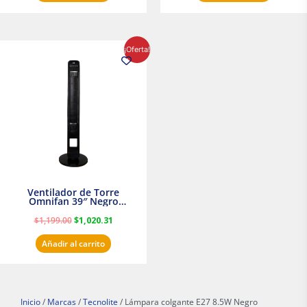
El
El
¡Oferta!
precio
precio
original
actual
era:
es:
$1,199.00.
$1,020.31.
Ventilador de Torre
Omnifan 39″ Negro
Masterfan
$
1,199.00
$
1,020.31
Añadir al carrito
Inicio
/
Marcas
/
Tecnolite
/ Lámpara colgante E27 8.5W Negro