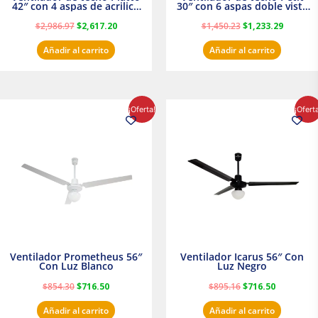
42″ con 4 aspas de acrilico
30″ con 6 aspas doble vista
transparente
Satinado Masterfan
$
2,986.97
$
2,617.20
$
1,450.23
$
1,233.29
Añadir al carrito
Añadir al carrito
El
El
El
El
¡Oferta!
¡Ofert
precio
precio
precio
precio
original
actual
original
actual
era:
es:
era:
es:
$854.30.
$716.50.
$895.16.
$716.50.
Ventilador Prometheus 56″
Ventilador Icarus 56″ Con
Con Luz Blanco
Luz Negro
$
854.30
$
716.50
$
895.16
$
716.50
Añadir al carrito
Añadir al carrito