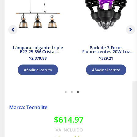
Lámpara colgante triple
Pack de 3 Focos
E27 25.5W Cristal
Fluorescentes 20W Luz
Negro/Dorado Tecnolite
Negra Base E27 Tecnolite
$
2,379.88
$
329.21
Añadir al carrito
Añadir al carrito
Marca: Tecnolite
$
614.97
IVA INCLUIDO