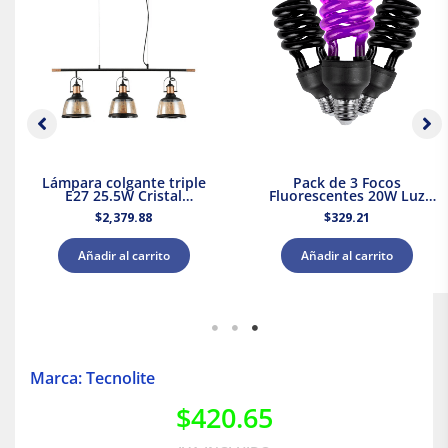
Lámpara colgante triple
Pack de 3 Focos
E27 25.5W Cristal
Fluorescentes 20W Luz
Negro/Dorado Tecnolite
Negra Base E27 Tecnolite
$
2,379.88
$
329.21
Añadir al carrito
Añadir al carrito
Marca: Tecnolite
$
420.65