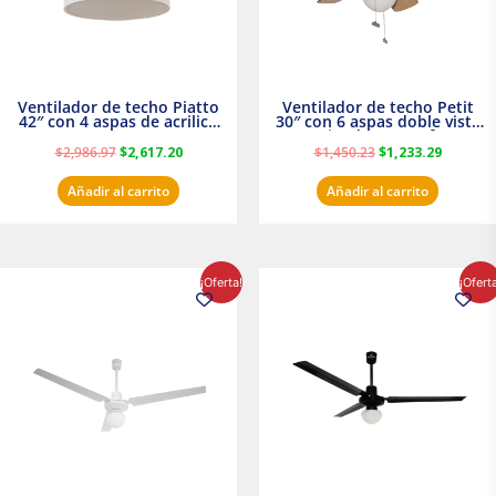
Ventilador de techo Piatto
Ventilador de techo Petit
42″ con 4 aspas de acrilico
30″ con 6 aspas doble vista
transparente
Satinado Masterfan
$
2,986.97
$
2,617.20
$
1,450.23
$
1,233.29
Añadir al carrito
Añadir al carrito
El
El
El
El
¡Oferta!
¡Ofert
precio
precio
precio
precio
original
actual
original
actual
era:
es:
era:
es:
$854.30.
$716.50.
$895.16.
$716.50.