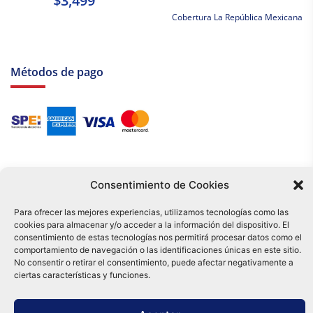
$3,499
Cobertura La República Mexicana
Métodos de pago
Consentimiento de Cookies
Para ofrecer las mejores experiencias, utilizamos tecnologías como las
cookies para almacenar y/o acceder a la información del dispositivo. El
Tu compra es respaldada por nuestro certificado SSL y operada bajo las
consentimiento de estas tecnologías nos permitirá procesar datos como el
mejores prácticas de seguridad.
comportamiento de navegación o las identificaciones únicas en este sitio.
Distribuidora Tamex - México
No consentir o retirar el consentimiento, puede afectar negativamente a
e-commerce
ciertas características y funciones.
0