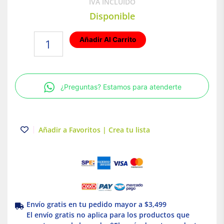
IVA INCLUIDO
Disponible
Lámpara
Añadir Al Carrito
de
Piso
LED
Empotrable
¿Preguntas? Estamos para atenderte
para
Exterior
Luz
Fría
Añadir a Favoritos | Crea tu lista
1.2W
Tecnolite
cantidad
Envío gratis en tu pedido mayor a $3,499
El envío gratis no aplica para los productos que