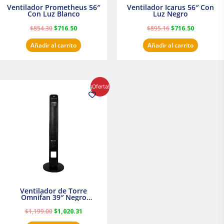
Ventilador Prometheus 56″
Ventilador Icarus 56″ Con
Con Luz Blanco
Luz Negro
$
854.30
$
716.50
$
895.16
$
716.50
Añadir al carrito
Añadir al carrito
El
El
¡Oferta!
precio
precio
original
actual
era:
es:
$1,199.00.
$1,020.31.
Ventilador de Torre
Omnifan 39″ Negro
Masterfan
$
1,199.00
$
1,020.31