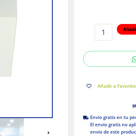
Lámpara
Añadir
de
Techo
LED
Tipo
Plafón
para
Interior
Luz
Añadir a Favoritos
Fría
6W
Tecnolite
cantidad
Envío gratis en tu p
El envío gratis no ap
envío de este product