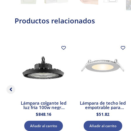
Productos relacionados
s
Lámpara colgante led
Lámpara de techo led
0W
luz fría 100w negro
empotrable para
E27
Tecnolite
interior luz cálida 9w
$
848.16
$
51.82
Tecnolite
Añadir al carrito
Añadir al carrito