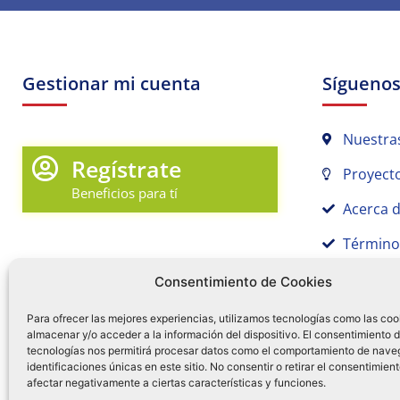
Gestionar mi cuenta
Sígueno
Nuestra
Regístrate
Proyecto
Beneficios para tí
Acerca 
Término
Promociones y Novedades
Aviso de
Consentimiento de Cookies
Sígue tu pedido
Para ofrecer las mejores experiencias, utilizamos tecnologías como las coo
almacenar y/o acceder a la información del dispositivo. El consentimiento 
Mi Cuenta en Tamex
tecnologías nos permitirá procesar datos como el comportamiento de nave
55 
identificaciones únicas en este sitio. No consentir o retirar el consentimien
Mis Favoritos
afectar negativamente a ciertas características y funciones.
¿Tien