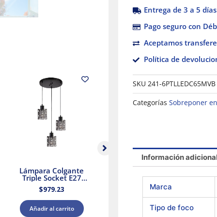
Entrega de 3 a 5 días
Pago seguro con Débi
Aceptamos transfere
Política de devolucio
SKU
241-6PTLLEDC65MVB
Categorías
Sobreponer en
Información adiciona
Lámpara Colgante
Lámpara colgante
Triple Socket E27
triple E27 25.5W
25.5W Negro Aurora II
Cristal Negro/Dorado
Marca
$
979.23
$
2,379.88
Tecnolite
Tecnolite
Tipo de foco
Añadir al carrito
Añadir al carrito