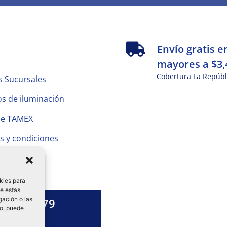
s
Envío gratis e
mayores a $3,
Cobertura La Repúbl
s Sucursales
s de iluminación
de TAMEX
s y condiciones
 Privacidad
kies para
de estas
gación o las
1328 13 79
to, puede
es una duda?