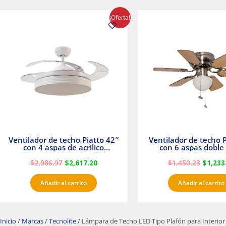
El
El
El
¡Oferta!
precio
precio
precio
original
actual
origina
era:
es:
era:
$2,986.97.
$2,617.20.
$1,450.
Ventilador de techo Piatto 42″
Ventilador de techo P
con 4 aspas de acrilico
con 6 aspas doble 
transparente
Satinado Master
$
2,986.97
$
2,617.20
$
1,450.23
$
1,233
Añadir al carrito
Añadir al carrito
Inicio
/
Marcas
/
Tecnolite
/ Lámpara de Techo LED Tipo Plafón para Interior 