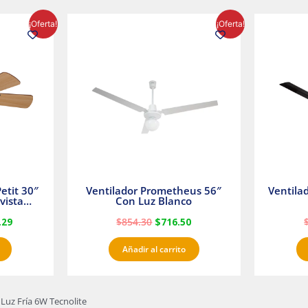
El
El
El
¡Oferta!
¡Oferta!
precio
precio
precio
l
actual
original
actual
es:
era:
es:
23.
$1,233.29.
$854.30.
$716.50.
etit 30″
Ventilador Prometheus 56″
Ventila
vista
Con Luz Blanco
fan
.29
$
854.30
$
716.50
Añadir al carrito
Luz Fría 6W Tecnolite