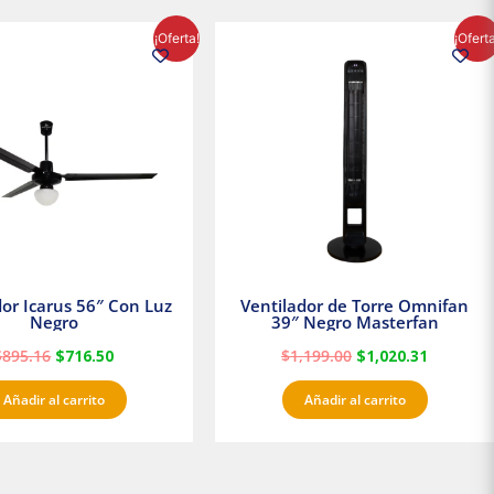
El
El
El
El
¡Oferta!
¡Ofert
precio
precio
precio
precio
original
actual
original
actual
era:
es:
era:
es:
$895.16.
$716.50.
$1,199.00.
$1,020.3
dor Icarus 56″ Con Luz
Ventilador de Torre Omnifan
Negro
39″ Negro Masterfan
$
895.16
$
716.50
$
1,199.00
$
1,020.31
Añadir al carrito
Añadir al carrito