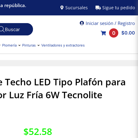
a república.
Sucursales
Sigue tu pedido
Iniciar sesión / Registro
0
$0.00
Plomería
Pinturas
Ventiladores y extractores
 Techo LED Tipo Plafón para
or Luz Fría 6W Tecnolite
$
52.58