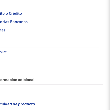
to o Crédito
ncias Bancarias
nes
olite
formación adicional
Pack de 3 Focos
Lámpara colgante led
Lámpara
Fluorescentes 20W
luz fría 100w negro
empo
Luz Negra Base E27
Tecnolite
interio
$
329.21
$
848.16
Tecnolite
T
rmidad de producto.
Añadir al carrito
Añadir al carrito
Añad