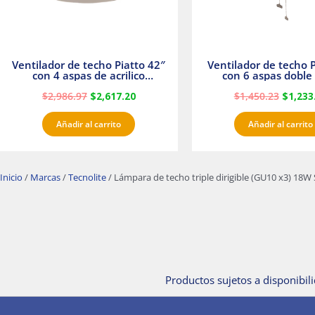
Ventilador de techo Piatto 42″
Ventilador de techo P
con 4 aspas de acrilico
con 6 aspas doble 
transparente
Satinado Master
$
2,986.97
$
2,617.20
$
1,450.23
$
1,233
Añadir al carrito
Añadir al carrito
Inicio
/
Marcas
/
Tecnolite
/ Lámpara de techo triple dirigible (GU10 x3) 18W
Productos sujetos a disponibili