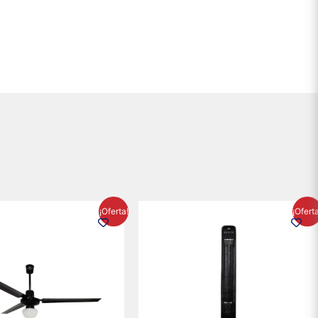
El
El
El
El
¡Oferta!
¡Ofert
precio
precio
precio
precio
original
actual
original
actual
era:
es:
era:
es:
$895.16.
$716.50.
$1,199.00.
$1,020.3