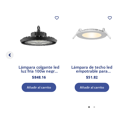
s
Lámpara colgante led
Lámpara de techo led
0W
luz fría 100w negro
empotrable para
E27
Tecnolite
interior luz cálida 9w
$
848.16
$
51.82
Tecnolite
Añadir al carrito
Añadir al carrito