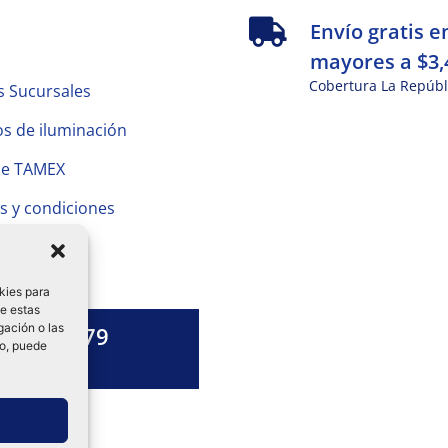
s
Envío gratis e
mayores a $3,
Cobertura La Repúbl
s Sucursales
s de iluminación
de TAMEX
s y condiciones
 Privacidad
kies para
de estas
gación o las
1328 13 79
to, puede
es una duda?
ok-
tagram
Linkedin-
in