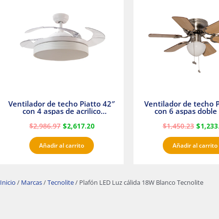
era:
es:
era:
$2,986.97.
$2,617.20.
$1,450.
Ventilador de techo Piatto 42″
Ventilador de techo P
con 4 aspas de acrilico
con 6 aspas doble 
transparente
Satinado Master
$
2,986.97
$
2,617.20
$
1,450.23
$
1,233
Añadir al carrito
Añadir al carrito
Inicio
/
Marcas
/
Tecnolite
/ Plafón LED Luz cálida 18W Blanco Tecnolite