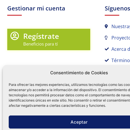
Gestionar mi cuenta
Sígueno
Nuestra
Regístrate
Proyecto
Beneficios para tí
Acerca 
Término
Promociones y Novedades
Aviso de
Consentimiento de Cookies
Sígue tu pedido
Para ofrecer las mejores experiencias, utilizamos tecnologías como las coo
almacenar y/o acceder a la información del dispositivo. El consentimiento 
Mi Cuenta en Tamex
tecnologías nos permitirá procesar datos como el comportamiento de nave
55 
identificaciones únicas en este sitio. No consentir o retirar el consentimien
Mis Favoritos
afectar negativamente a ciertas características y funciones.
¿Tien
0
Facebo
Ins
f
Aceptar