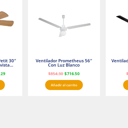
es:
era:
es:
23.
$1,233.29.
$854.30.
$716.50.
etit 30″
Ventilador Prometheus 56″
Ventila
vista
Con Luz Blanco
fan
.29
$
854.30
$
716.50
Añadir al carrito