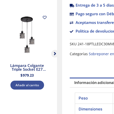
Entrega de 3 a 5 días
Pago seguro con Débi
Aceptamos transfere
Política de devolucio
SKU
241-18PTLLEDC30MV
Categorías
Sobreponer en
Lámpara Colgante
Lámpara colgante
Triple Socket E27
triple E27 25.5W
25.5W Negro Aurora II
Cristal Negro/Dorado
$
979.23
$
2,379.88
Tecnolite
Tecnolite
Información adiciona
Añadir al carrito
Añadir al carrito
Peso
Dimensiones