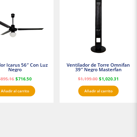
era:
es:
era:
es:
$895.16.
$716.50.
$1,199.00.
$1,020.3
dor Icarus 56″ Con Luz
Ventilador de Torre Omnifan
Negro
39″ Negro Masterfan
$
895.16
$
716.50
$
1,199.00
$
1,020.31
Añadir al carrito
Añadir al carrito