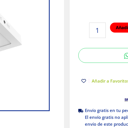
Plafón
Añadir
LED
Luz
cálida
18W
Blanco
Tecnolite
cantidad
Añadir a Favoritos
Envío gratis en tu p
El envío gratis no ap
envío de este product