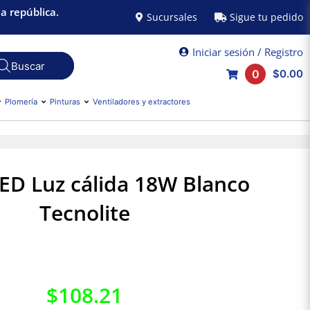
a república.
Sucursales
Sigue tu pedido
Iniciar sesión / Registro
0
$0.00
Plomería
Pinturas
Ventiladores y extractores
LED Luz cálida 18W Blanco
Tecnolite
$
108.21