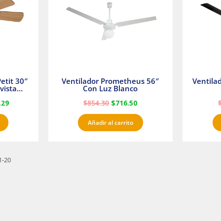
etit 30″
Ventilador Prometheus 56″
Ventila
vista
Con Luz Blanco
fan
.29
$
854.30
$
716.50
Añadir al carrito
1-20