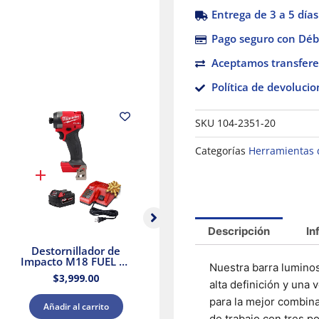
Entrega de 3 a 5 días
Pago seguro con Débi
Aceptamos transfere
Política de devolucio
SKU
104-2351-20
Categorías
Herramientas 
Descripción
In
Destornillador de
Taladro Percutor
Ta
Impacto M18 FUEL de
Compacto sin
Nuestra barra lumin
1/4″ Milwaukee 2953-
Escobillas M18
M
$
3,999.00
$
4,199.00
20 + Kit Batería y
Milwaukee 3602-20 +
Ki
alta definición y una
Cargador
Kit Batería y Cargador
para la mejor combina
Añadir al carrito
Añadir al carrito
de trabajo con tres p