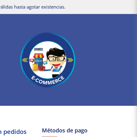
álidas hasta agotar existencias.
Métodos de pago
n pedidos