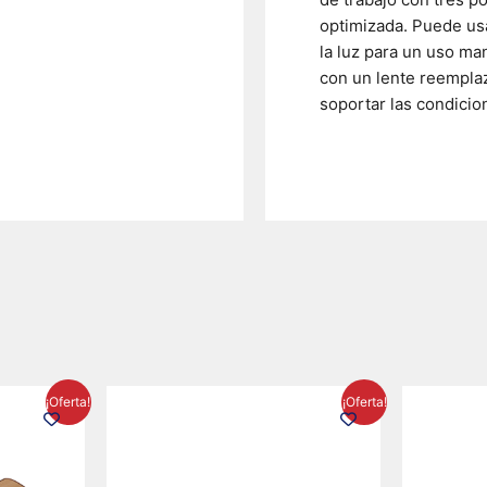
optimizada. Puede usa
la luz para un uso m
con un lente reemplaz
soportar las condicion
El
El
El
¡Oferta!
¡Oferta!
precio
precio
precio
l
actual
original
actual
es:
era:
es:
23.
$1,233.29.
$854.30.
$716.50.