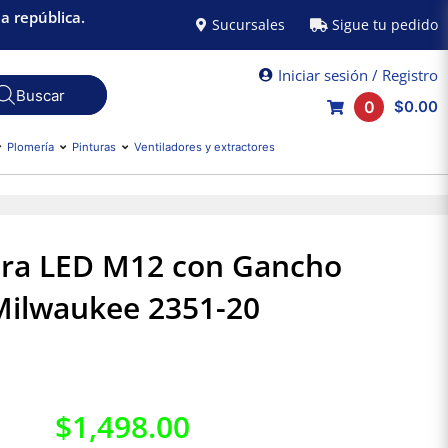
a república.
Sucursales
Sigue tu pedido
Iniciar sesión / Registro
0
$0.00
Plomería
Pinturas
Ventiladores y extractores
ra LED M12 con Gancho
Milwaukee 2351-20
$
1,498.00