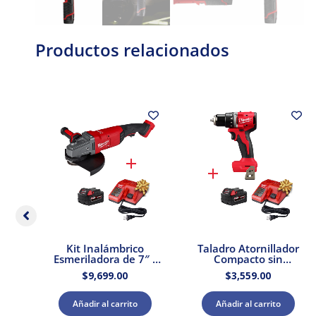
Productos relacionados
ador
Kit Inalámbrico
Taladro Atornillador
2″
Esmeriladora de 7″ /
Compacto sin
0 +
9″ M18 Brushless
Escobillas M18 Sin
$
9,699.00
$
3,559.00
ador
FUEL 18V Milwaukee
Accesorios Milwaukee
2785-20 + Kit Batería
3601-20 k Kit Batería
y Cargador
y Cargador
Añadir al carrito
Añadir al carrito