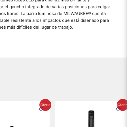
r el gancho integrado de varias posiciones para colgar
anos libres. La barra luminosa de MILWAUKEE® cuenta
able resistente a los impactos que está diseñado para
es más difíciles del lugar de trabajo.
El
El
El
El
¡Oferta!
¡Ofert
precio
precio
precio
precio
original
actual
original
actual
era:
es:
era:
es:
$895.16.
$716.50.
$1,199.00.
$1,020.3