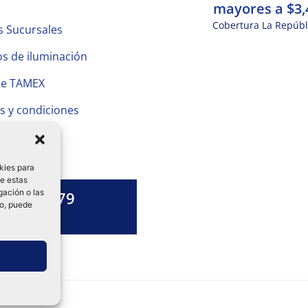
mayores a $3,
Cobertura La Repúbl
s Sucursales
s de iluminación
de TAMEX
s y condiciones
 Privacidad
kies para
de estas
gación o las
1328 13 79
to, puede
es una duda?
ok-
tagram
Linkedin-
in