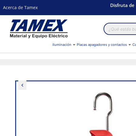
Disfruta de
Acerca de Tamex
Búsqueda
de
productos
Iluminación
Placas apagadores y contactos
Ca