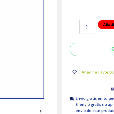
Lámpara
Añadir
LED
M12
con
Gancho
Milwaukee
2351-
20
cantidad
Añadir a Favoritos
Envío gratis en tu p
El envío gratis no ap
envío de este product