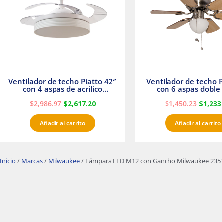
Ventilador de techo Piatto 42″
Ventilador de techo P
con 4 aspas de acrilico
con 6 aspas doble 
transparente
Satinado Master
$
2,986.97
$
2,617.20
$
1,450.23
$
1,233
Añadir al carrito
Añadir al carrito
Inicio
/
Marcas
/
Milwaukee
/ Lámpara LED M12 con Gancho Milwaukee 235