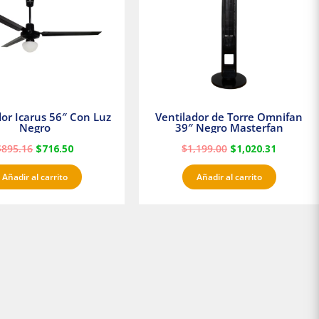
dor Icarus 56″ Con Luz
Ventilador de Torre Omnifan
Negro
39″ Negro Masterfan
$
895.16
$
716.50
$
1,199.00
$
1,020.31
Añadir al carrito
Añadir al carrito