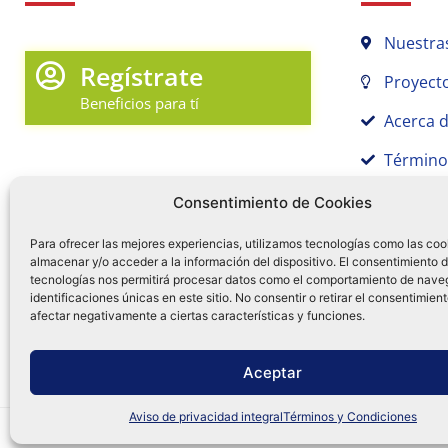
Nuestra
Regístrate
Proyecto
Beneficios para tí
Acerca 
Término
Promociones y Novedades
Aviso de
Consentimiento de Cookies
Sígue tu pedido
Para ofrecer las mejores experiencias, utilizamos tecnologías como las coo
Mi Cuenta en Tamex
almacenar y/o acceder a la información del dispositivo. El consentimiento 
tecnologías nos permitirá procesar datos como el comportamiento de nave
55 
identificaciones únicas en este sitio. No consentir o retirar el consentimien
Mis Favoritos
afectar negativamente a ciertas características y funciones.
¿Tien
0
Facebo
Ins
f
Aceptar
Aviso de privacidad integral
Términos y Condiciones
Distribuidora Tamex - México
e-commerce