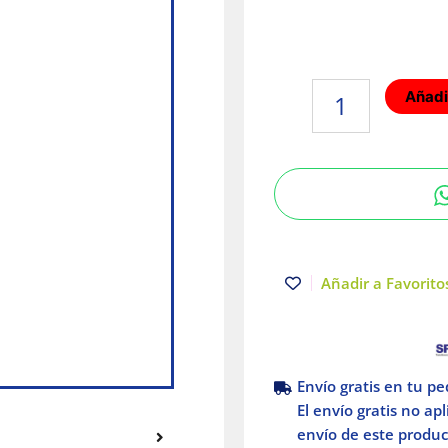
Lámpara
Añadir
mini
poste
E27
13W
Negro
Antequera
I
Tecnolite
Añadir a Favoritos
cantidad
Envío gratis en tu p
El envío gratis no ap
envío de este product