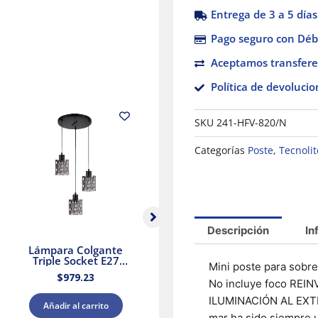
Entrega de 3 a 5 días
Pago seguro con Débi
Aceptamos transfere
Política de devolucio
SKU
241-HFV-820/N
Categorías
Poste
,
Tecnolit
Descripción
In
Lámpara Colgante
Lámpara colgante
Triple Socket E27
triple E27 25.5W
Mini poste para sobre
25.5W Negro Aurora II
Cristal Negro/Dorado
$
979.23
$
2,379.88
Tecnolite
Tecnolite
No incluye foco RE
ILUMINACIÓN AL EXTE
Añadir al carrito
Añadir al carrito
mar ha sido siempre u