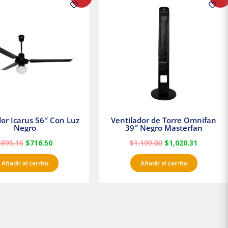
precio
precio
precio
precio
original
actual
original
actual
era:
es:
era:
es:
$895.16.
$716.50.
$1,199.00.
$1,020.3
dor Icarus 56″ Con Luz
Ventilador de Torre Omnifan
Negro
39″ Negro Masterfan
$
895.16
$
716.50
$
1,199.00
$
1,020.31
Añadir al carrito
Añadir al carrito