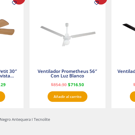
precio
precio
precio
l
actual
original
actual
es:
era:
es:
23.
$1,233.29.
$854.30.
$716.50.
etit 30″
Ventilador Prometheus 56″
Ventila
vista
Con Luz Blanco
fan
.29
$
854.30
$
716.50
Añadir al carrito
Negro Antequera I Tecnolite