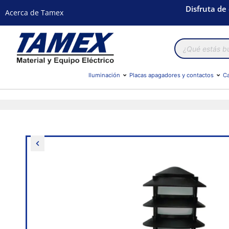
Disfruta de
Acerca de Tamex
Búsqueda
de
productos
Iluminación
Placas apagadores y contactos
Ca