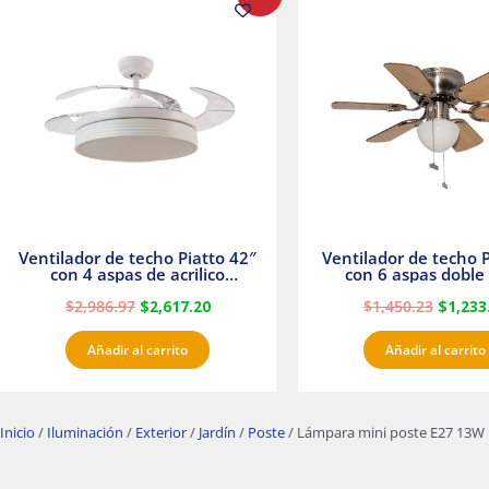
precio
precio
precio
original
actual
origina
era:
es:
era:
$2,986.97.
$2,617.20.
$1,450.
Ventilador de techo Piatto 42″
Ventilador de techo P
con 4 aspas de acrilico
con 6 aspas doble 
transparente
Satinado Master
$
2,986.97
$
2,617.20
$
1,450.23
$
1,233
Añadir al carrito
Añadir al carrito
Inicio
/
Iluminación
/
Exterior
/
Jardín
/
Poste
/ Lámpara mini poste E27 13W 