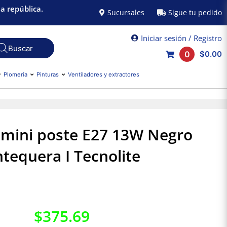
a república.
Sucursales
Sigue tu pedido
Iniciar sesión / Registro
0
$0.00
Plomería
Pinturas
Ventiladores y extractores
mini poste E27 13W Negro
tequera I Tecnolite
$
375.69