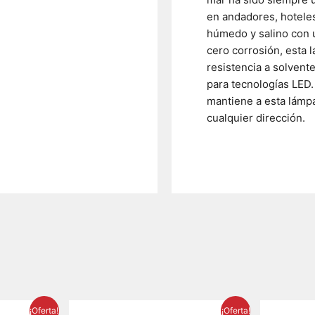
en andadores, hotele
húmedo y salino con 
cero corrosión, esta l
resistencia a solvent
para tecnologías LED.
mantiene a esta lámpa
cualquier dirección.
El
El
El
¡Oferta!
¡Oferta!