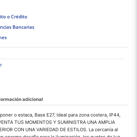
to o Crédito
ncias Bancarias
nes
e
formación adicional
Pack de 3 Focos
Lámpara colgante led
Lámpara
Fluorescentes 20W
luz fría 100w negro
empo
poner o estaca, Base E27, Ideal para zona costera, IP44,
Luz Negra Base E27
Tecnolite
interio
$
329.21
$
848.16
Tecnolite
T
INVENTA TUS MOMENTOS Y SUMINISTRA UNA AMPLIA
RIOR CON UNA VARIEDAD DE ESTILOS. La cercanía al
Añadir al carrito
Añadir al carrito
Añad
n enorme desafío para la iluminación. los puntos de luz