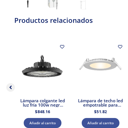
Productos relacionados
s
Lámpara colgante led
Lámpara de techo led
0W
luz fría 100w negro
empotrable para
E27
Tecnolite
interior luz cálida 9w
$
848.16
$
51.82
Tecnolite
Añadir al carrito
Añadir al carrito