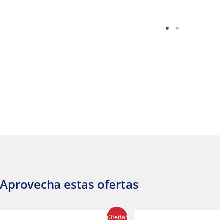
Aprovecha estas ofertas
El
El
El
¡Oferta!