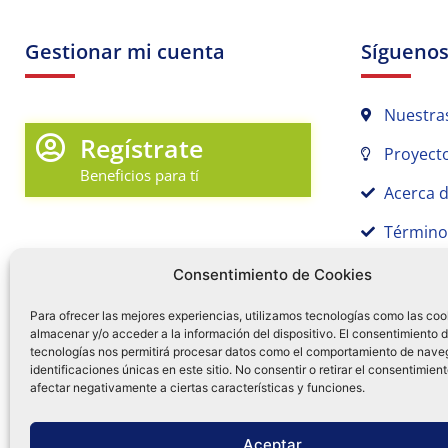
Gestionar mi cuenta
Sígueno
Nuestra
Regístrate
Proyecto
Beneficios para tí
Acerca 
Término
Promociones y Novedades
Aviso de
Consentimiento de Cookies
Sígue tu pedido
Para ofrecer las mejores experiencias, utilizamos tecnologías como las coo
Mi Cuenta en Tamex
almacenar y/o acceder a la información del dispositivo. El consentimiento 
tecnologías nos permitirá procesar datos como el comportamiento de nave
55 
identificaciones únicas en este sitio. No consentir o retirar el consentimien
Mis Favoritos
afectar negativamente a ciertas características y funciones.
¿Tien
0
Facebo
Ins
f
Aceptar