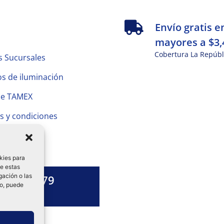
s
Envío gratis e
mayores a $3,
Cobertura La Repúbl
s Sucursales
s de iluminación
de TAMEX
s y condiciones
 Privacidad
kies para
de estas
gación o las
1328 13 79
to, puede
es una duda?
ok-
tagram
Linkedin-
in