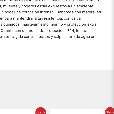
s, muelles y hogares están expuestos a un ambiente
un poder de corrosión intenso. Elaborada con materailes
ámpara mantendrá: alta resistencia, corrosiva,
es químicos, mantenimiento mínimo y protección extra
 Cuenta con un índice de protección IP44, lo que
ra protegida contra objetos y salpicadura de agua en
El
El
El
El
¡Oferta!
¡Ofert