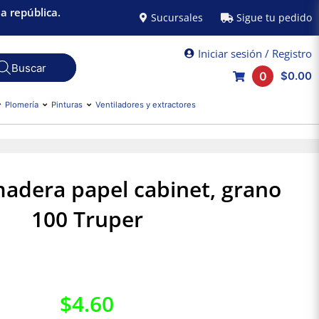
a república.
Sucursales
Sigue tu pedido
Iniciar sesión / Registro
0
$0.00
Plomería
Pinturas
Ventiladores y extractores
madera papel cabinet, grano
100 Truper
$
4.60