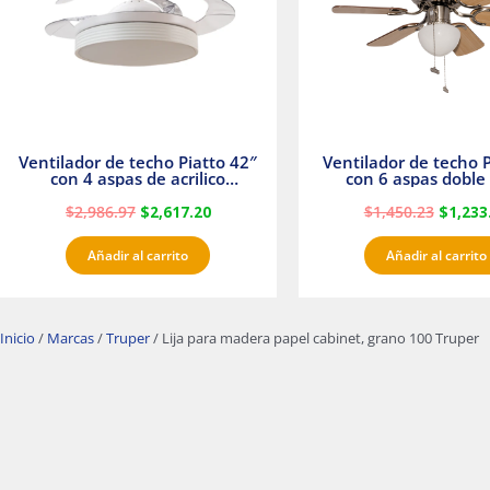
Ventilador de techo Piatto 42″
Ventilador de techo P
con 4 aspas de acrilico
con 6 aspas doble 
transparente
Satinado Master
$
2,986.97
$
2,617.20
$
1,450.23
$
1,233
Añadir al carrito
Añadir al carrito
Inicio
/
Marcas
/
Truper
/ Lija para madera papel cabinet, grano 100 Truper