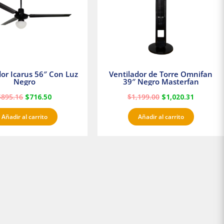
dor Icarus 56″ Con Luz
Ventilador de Torre Omnifan
Negro
39″ Negro Masterfan
$
895.16
$
716.50
$
1,199.00
$
1,020.31
Añadir al carrito
Añadir al carrito