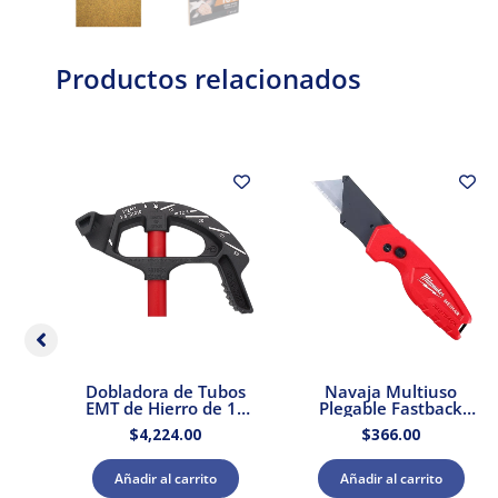
Productos relacionados
,
Dobladora de Tubos
Navaja Multiuso
8″
EMT de Hierro de 1″
Plegable Fastback
Milwaukee 48-22-
Milwaukee 48-22-
$
4,224.00
$
366.00
4082
1500
Añadir al carrito
Añadir al carrito