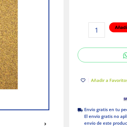
Lija
Añadir
para
madera
papel
cabinet,
grano
100
Truper
cantidad
Añadir a Favoritos
Envío gratis en tu p
El envío gratis no ap
envío de este product