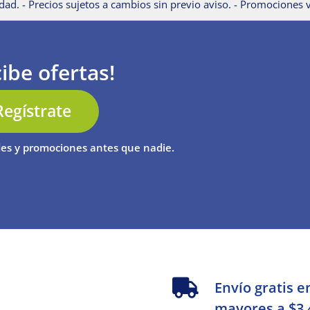
dad. - Precios sujetos a cambios sin previo aviso. - Promociones v
ibe ofertas!
Regístrate
es y promociones antes que nadie.
s
Envío gratis e
mayores a $3,