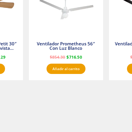
etit 30″
Ventilador Prometheus 56″
Ventila
vista
Con Luz Blanco
fan
.29
$
854.30
$
716.50
Añadir al carrito