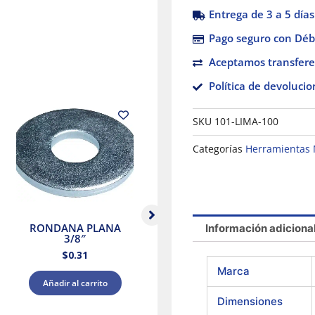
Entrega de 3 a 5 días
Pago seguro con Débi
Aceptamos transfere
Política de devolucio
SKU
101-LIMA-100
Categorías
Herramientas
RONDANA PLANA
Información adiciona
3/8″
Blíster con 5 seguetas
$
0.31
6 DPP zanco “T” corte
recto madera Truper
Marca
$
56.14
Añadir al carrito
Dimensiones
Añadir al carrito