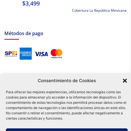
$3,499
Cobertura La República Mexicana
Métodos de pago
Consentimiento de Cookies
Para ofrecer las mejores experiencias, utilizamos tecnologías como las
cookies para almacenar y/o acceder a la información del dispositivo. El
Tu compra es respaldada por nuestro certificado SSL y operada bajo las
consentimiento de estas tecnologías nos permitirá procesar datos como el
mejores prácticas de seguridad.
comportamiento de navegación o las identificaciones únicas en este sitio.
Distribuidora Tamex - México
No consentir o retirar el consentimiento, puede afectar negativamente a
e-commerce
ciertas características y funciones.
0