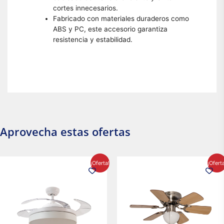
cortes innecesarios.
Fabricado con materiales duraderos como
ABS y PC, este accesorio garantiza
resistencia y estabilidad.
Aprovecha estas ofertas
El
El
El
El
¡Oferta!
¡Ofert
precio
precio
precio
precio
original
actual
original
actual
era:
es:
era:
es:
$2,986.97.
$2,617.20.
$1,450.23.
$1,233.2