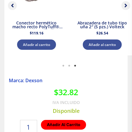
Conector hermético
Abrazadera de tubo tipo
macho recto PolyTuff®,
uña 2″ (5 pzs.) Volteck
1/2″ Gris Hubbell
$
119.16
$
26.54
Añadir al carrito
Añadir al carrito
Marca: Dexson
$
32.82
IVA INCLUIDO
Disponible
Accesorio
Añadir Al Carrito
Ángulo