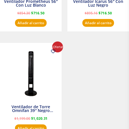
Ventilador Prometheus 56″
Ventilador Icarus 56″ Con
Con Luz Blanco
Luz Negro
$
854.30
$
716.50
$
895.16
$
716.50
Añadir al carrito
Añadir al carrito
El
El
¡Oferta!
precio
precio
original
actual
era:
es:
$1,199.00.
$1,020.31.
Ventilador de Torre
Omnifan 39″ Negro
Masterfan
$
1,199.00
$
1,020.31
Añadir al carrito