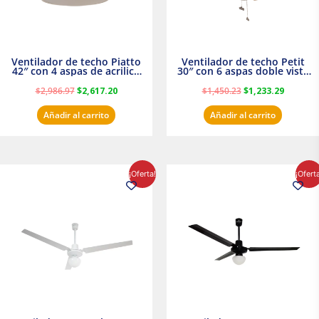
Ventilador de techo Piatto
Ventilador de techo Petit
42″ con 4 aspas de acrilico
30″ con 6 aspas doble vista
transparente
Satinado Masterfan
$
2,986.97
$
2,617.20
$
1,450.23
$
1,233.29
Añadir al carrito
Añadir al carrito
El
El
El
El
¡Oferta!
¡Ofert
precio
precio
precio
precio
original
actual
original
actual
era:
es:
era:
es:
$854.30.
$716.50.
$895.16.
$716.50.