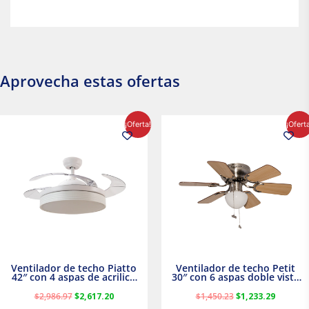
Aprovecha estas ofertas
El
El
El
El
¡Oferta!
¡Ofert
precio
precio
precio
precio
original
actual
original
actual
era:
es:
era:
es:
$2,986.97.
$2,617.20.
$1,450.23.
$1,233.2
Ventilador de techo Piatto
Ventilador de techo Petit
42″ con 4 aspas de acrilico
30″ con 6 aspas doble vista
transparente
Satinado Masterfan
$
2,986.97
$
2,617.20
$
1,450.23
$
1,233.29