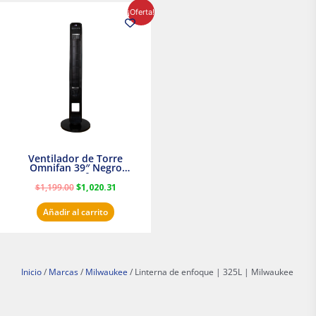
El
El
¡Oferta!
precio
precio
original
actual
era:
es:
$1,199.00.
$1,020.31.
Ventilador de Torre
Omnifan 39″ Negro
Masterfan
$
1,199.00
$
1,020.31
Añadir al carrito
Inicio
/
Marcas
/
Milwaukee
/ Linterna de enfoque | 325L | Milwaukee