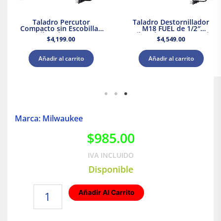
Taladro Percutor
Taladro Destornillador
Compacto sin Escobillas
M18 FUEL de 1/2″
M18 Milwaukee 3602-20 +
Milwaukee 2903-20 + Kit
$
4,199.00
$
4,549.00
Kit Batería y Cargador
Bateria y Cargador
Añadir al carrito
Añadir al carrito
Marca: Milwaukee
$
985.00
IVA INCLUIDO
Disponible
Linterna
Añadir Al Carrito
de
enfoque
|