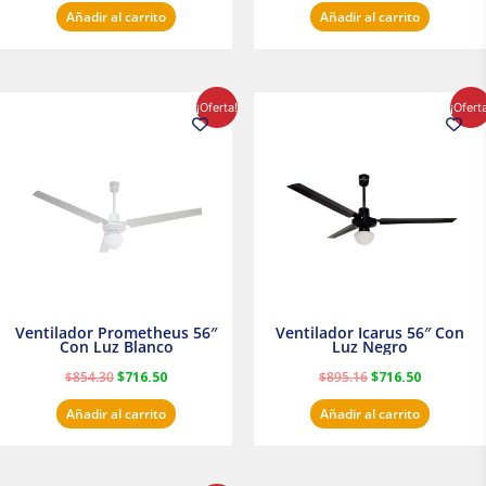
Añadir al carrito
Añadir al carrito
El
El
El
El
¡Oferta!
¡Ofert
precio
precio
precio
precio
original
actual
original
actual
era:
es:
era:
es:
$854.30.
$716.50.
$895.16.
$716.50.
Ventilador Prometheus 56″
Ventilador Icarus 56″ Con
Con Luz Blanco
Luz Negro
$
854.30
$
716.50
$
895.16
$
716.50
Añadir al carrito
Añadir al carrito