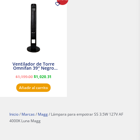
precio
precio
original
actual
era:
es:
$1,199.00.
$1,020.31.
Ventilador de Torre
Omnifan 39″ Negro
Masterfan
$
1,199.00
$
1,020.31
Añadir al carrito
Inicio
/
Marcas
/
Magg
/ Lámpara para empotrar SS 3.5W 127V AF
4000K Luna Magg