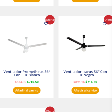
El
El
El
El
¡Oferta!
¡Ofert
precio
precio
precio
precio
original
actual
original
actual
era:
es:
era:
es:
$854.30.
$716.50.
$895.16.
$716.50.
Ventilador Prometheus 56″
Ventilador Icarus 56″ Con
Con Luz Blanco
Luz Negro
$
854.30
$
716.50
$
895.16
$
716.50
Añadir al carrito
Añadir al carrito
El
El
¡Oferta!