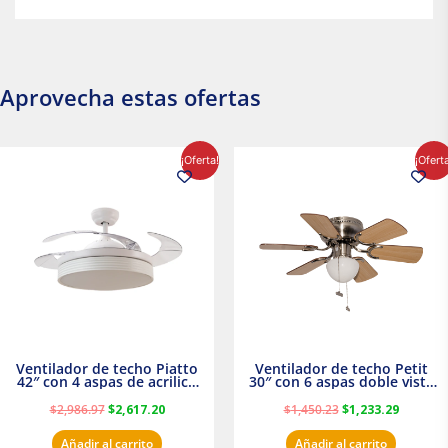
Aprovecha estas ofertas
El
El
El
El
¡Oferta!
¡Ofert
precio
precio
precio
precio
original
actual
original
actual
era:
es:
era:
es:
$2,986.97.
$2,617.20.
$1,450.23.
$1,233.2
Ventilador de techo Piatto
Ventilador de techo Petit
42″ con 4 aspas de acrilico
30″ con 6 aspas doble vista
transparente
Satinado Masterfan
$
2,986.97
$
2,617.20
$
1,450.23
$
1,233.29
Añadir al carrito
Añadir al carrito