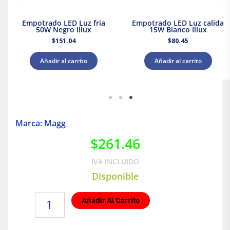
Empotrado LED Luz fria
Empotrado LED Luz calida
50W Negro Illux
15W Blanco Illux
$
151.04
$
80.45
Añadir al carrito
Añadir al carrito
Marca: Magg
$
261.46
IVA INCLUIDO
Disponible
Lámpara
Añadir Al Carrito
para
empotrar
SS