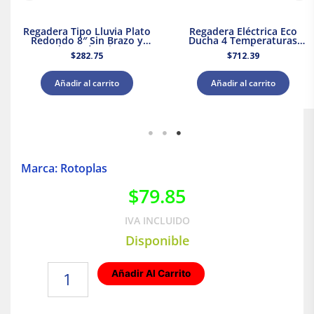
Regadera Tipo Lluvia Plato
Regadera Eléctrica Eco
Redondo 8″ Sin Brazo y
Ducha 4 Temperaturas
Chapetón Dica
5000 W Rotoplas 310996
$
282.75
$
712.39
Añadir al carrito
Añadir al carrito
Marca: Rotoplas
$
79.85
IVA INCLUIDO
Disponible
Montura
Añadir Al Carrito
De
Derivación
|