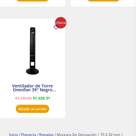
El
El
¡Oferta!
precio
precio
original
actual
era:
es:
$1,199.00.
$1,020.31.
Ventilador de Torre
Omnifan 39″ Negro
Masterfan
$
1,199.00
$
1,020.31
Añadir al carrito
Inicio
/
Plomería
/
Rotoplas
/ Montura De Derivación | 75 X 32 mm |