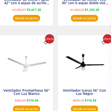
42″ con 4 aspas de acrilico
30″ con 6 aspas doble vista
transparente
Satinado Masterfan
$
2,986.97
$
2,617.20
$
1,450.23
$
1,233.29
Añadir al carrito
Añadir al carrito
El
El
El
El
¡Oferta!
¡Ofert
precio
precio
precio
precio
original
actual
original
actual
era:
es:
era:
es:
$854.30.
$716.50.
$895.16.
$716.50.
Ventilador Prometheus 56″
Ventilador Icarus 56″ Con
Con Luz Blanco
Luz Negro
$
854.30
$
716.50
$
895.16
$
716.50
Añadir al carrito
Añadir al carrito