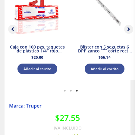
Caja con 100 pzs. taquetes
Blíster con 5 seguetas 6
de plástico 1/4″ rojo
DPP zanco “T” corte recto
Thorsman
madera Truper
$
20.00
$
56.14
Añadir al carrito
Añadir al carrito
Marca: Truper
$
27.55
IVA INCLUIDO