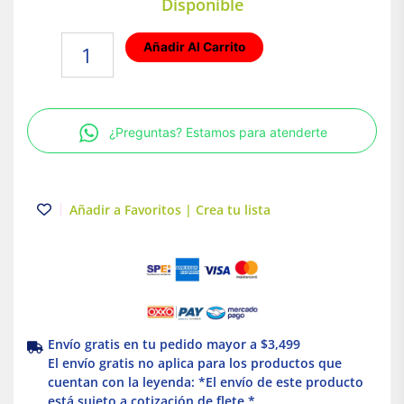
Disponible
Pija
Añadir Al Carrito
multiusos
6x2"
bolsa
con
¿Preguntas? Estamos para atenderte
100
pzas.
Truper
cantidad
Añadir a Favoritos | Crea tu lista
Envío gratis en tu pedido mayor a $3,499
El envío gratis no aplica para los productos que
cuentan con la leyenda: *El envío de este producto
está sujeto a cotización de flete *