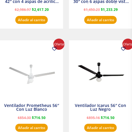
42″ con 4 aspas de acrilico
30″ con 6 aspas doble vista
transparente
Satinado Masterfan
$
2,986.97
$
2,617.20
$
1,450.23
$
1,233.29
Añadir al carrito
Añadir al carrito
El
El
El
El
¡Oferta!
¡Ofert
precio
precio
precio
precio
original
actual
original
actual
era:
es:
era:
es:
$854.30.
$716.50.
$895.16.
$716.50.
Ventilador Prometheus 56″
Ventilador Icarus 56″ Con
Con Luz Blanco
Luz Negro
$
854.30
$
716.50
$
895.16
$
716.50
Añadir al carrito
Añadir al carrito