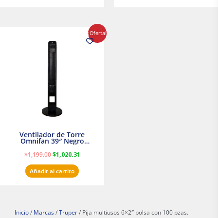
El
El
¡Oferta!
precio
precio
original
actual
era:
es:
$1,199.00.
$1,020.31.
Ventilador de Torre
Omnifan 39″ Negro
Masterfan
$
1,199.00
$
1,020.31
Añadir al carrito
Inicio
/
Marcas
/
Truper
/ Pija multiusos 6×2″ bolsa con 100 pzas.