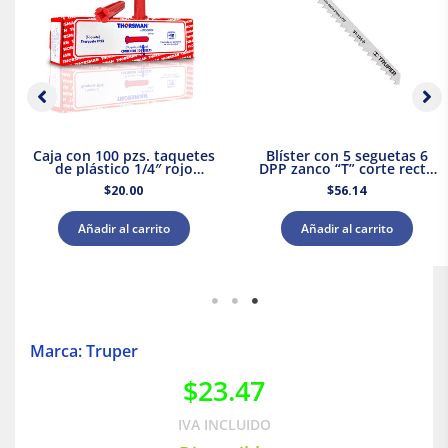
Caja con 100 pzs. taquetes
Blíster con 5 seguetas 6
de plástico 1/4″ rojo
DPP zanco “T” corte recto
Thorsman
madera Truper
$
20.00
$
56.14
Añadir al carrito
Añadir al carrito
Marca: Truper
$
23.47
IVA INCLUIDO