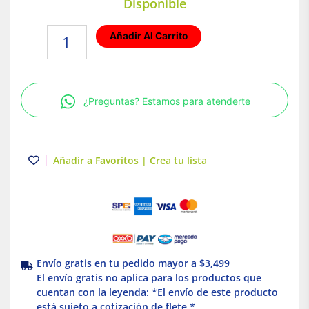
Disponible
Pijas
Añadir Al Carrito
multiusos
#8
x
1
¿Preguntas? Estamos para atenderte
1/4"
(100
pzs.)
Truper
Añadir a Favoritos | Crea tu lista
cantidad
Envío gratis en tu pedido mayor a $3,499
El envío gratis no aplica para los productos que
cuentan con la leyenda: *El envío de este producto
está sujeto a cotización de flete *