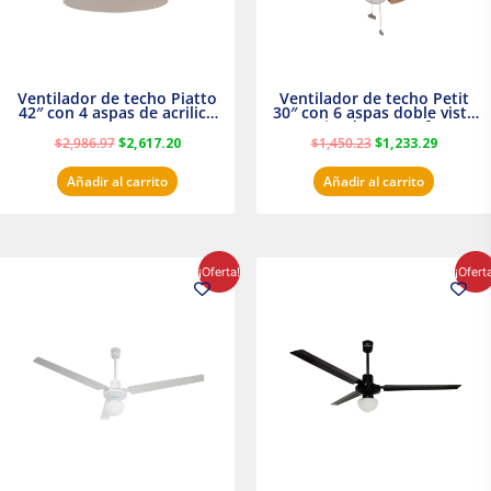
Ventilador de techo Piatto
Ventilador de techo Petit
42″ con 4 aspas de acrilico
30″ con 6 aspas doble vista
transparente
Satinado Masterfan
$
2,986.97
$
2,617.20
$
1,450.23
$
1,233.29
Añadir al carrito
Añadir al carrito
El
El
El
El
¡Oferta!
¡Ofert
precio
precio
precio
precio
original
actual
original
actual
era:
es:
era:
es:
$854.30.
$716.50.
$895.16.
$716.50.