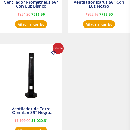
Ventilador Prometheus 56″
Ventilador Icarus 56″ Con
Con Luz Blanco
Luz Negro
$
854.30
$
716.50
$
895.16
$
716.50
Añadir al carrito
Añadir al carrito
El
El
¡Oferta!
precio
precio
original
actual
era:
es:
$1,199.00.
$1,020.31.
Ventilador de Torre
Omnifan 39″ Negro
Masterfan
$
1,199.00
$
1,020.31