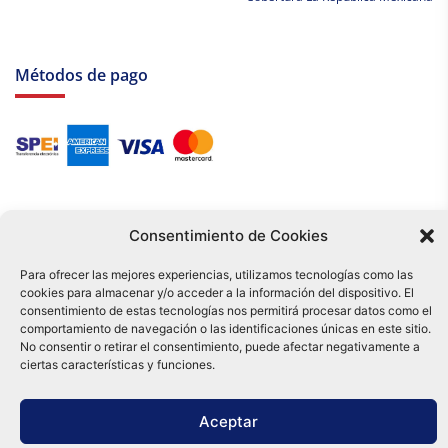
Métodos de pago
Consentimiento de Cookies
Para ofrecer las mejores experiencias, utilizamos tecnologías como las
cookies para almacenar y/o acceder a la información del dispositivo. El
Tu compra es respaldada por nuestro certificado SSL y operada bajo las
consentimiento de estas tecnologías nos permitirá procesar datos como el
mejores prácticas de seguridad.
comportamiento de navegación o las identificaciones únicas en este sitio.
Distribuidora Tamex - México
No consentir o retirar el consentimiento, puede afectar negativamente a
e-commerce
ciertas características y funciones.
0
Aceptar