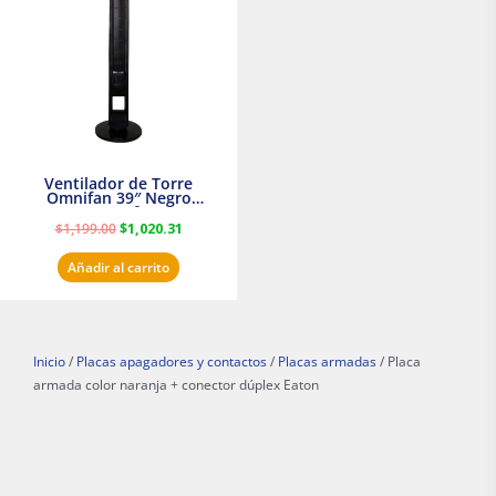
$1,199.00.
$1,020.31.
Ventilador de Torre
Omnifan 39″ Negro
Masterfan
$
1,199.00
$
1,020.31
Añadir al carrito
Inicio
/
Placas apagadores y contactos
/
Placas armadas
/ Placa
armada color naranja + conector dúplex Eaton