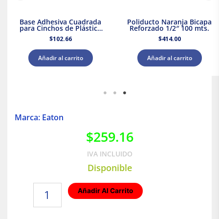
Base Adhesiva Cuadrada
Poliducto Naranja Bicapa
para Cinchos de Plástico
Reforzado 1/2″ 100 mts.
100pzs. Dexson DXN3200B
$
102.66
$
414.00
Añadir al carrito
Añadir al carrito
Marca: Eaton
$
259.16
IVA INCLUIDO
Disponible
Placa
Añadir Al Carrito
armada
color
naranja