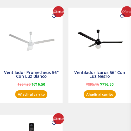
El
El
El
El
¡Oferta!
¡Ofert
precio
precio
precio
precio
original
actual
original
actual
era:
es:
era:
es:
$854.30.
$716.50.
$895.16.
$716.50.
Ventilador Prometheus 56″
Ventilador Icarus 56″ Con
Con Luz Blanco
Luz Negro
$
854.30
$
716.50
$
895.16
$
716.50
Añadir al carrito
Añadir al carrito
El
El
¡Oferta!
precio
precio
original
actual
era:
es: