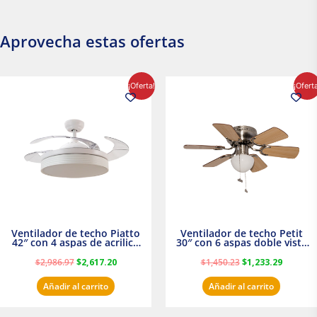
Aprovecha estas ofertas
El
El
El
El
¡Oferta!
¡Ofert
precio
precio
precio
precio
original
actual
original
actual
era:
es:
era:
es:
$2,986.97.
$2,617.20.
$1,450.23.
$1,233.2
Ventilador de techo Piatto
Ventilador de techo Petit
42″ con 4 aspas de acrilico
30″ con 6 aspas doble vista
transparente
Satinado Masterfan
$
2,986.97
$
2,617.20
$
1,450.23
$
1,233.29
Añadir al carrito
Añadir al carrito