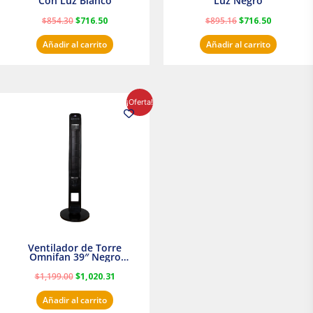
Con Luz Blanco
Luz Negro
$
854.30
$
716.50
$
895.16
$
716.50
Añadir al carrito
Añadir al carrito
El
El
¡Oferta!
precio
precio
original
actual
era:
es:
$1,199.00.
$1,020.31.
Ventilador de Torre
Omnifan 39″ Negro
Masterfan
$
1,199.00
$
1,020.31
Añadir al carrito