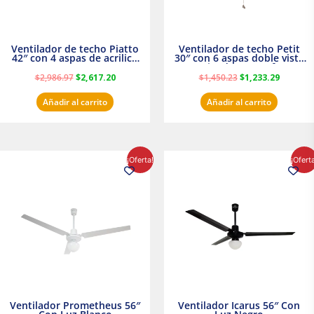
Ventilador de techo Piatto
Ventilador de techo Petit
42″ con 4 aspas de acrilico
30″ con 6 aspas doble vista
transparente
Satinado Masterfan
$
2,986.97
$
2,617.20
$
1,450.23
$
1,233.29
Añadir al carrito
Añadir al carrito
El
El
El
El
¡Oferta!
¡Ofert
precio
precio
precio
precio
original
actual
original
actual
era:
es:
era:
es:
$854.30.
$716.50.
$895.16.
$716.50.
Ventilador Prometheus 56″
Ventilador Icarus 56″ Con