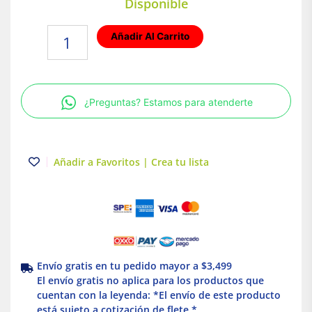
Disponible
Placa
Añadir Al Carrito
con
interruptor
3
vías
¿Preguntas? Estamos para atenderte
Blanco
Simon
25
cantidad
Añadir a Favoritos | Crea tu lista
Envío gratis en tu pedido mayor a $3,499
El envío gratis no aplica para los productos que
cuentan con la leyenda: *El envío de este producto
está sujeto a cotización de flete *