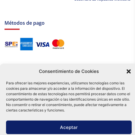
Métodos de pago
Consentimiento de Cookies
Para ofrecer las mejores experiencias, utilizamos tecnologías como las
cookies para almacenar y/o acceder a la información del dispositivo. El
Tu compra es respaldada por nuestro certificado SSL y operada bajo las
consentimiento de estas tecnologías nos permitirá procesar datos como el
mejores prácticas de seguridad.
comportamiento de navegación o las identificaciones únicas en este sitio.
Distribuidora Tamex - México
No consentir o retirar el consentimiento, puede afectar negativamente a
e-commerce
ciertas características y funciones.
0
Aceptar