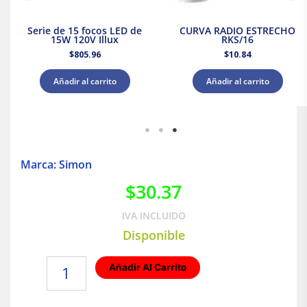
Serie de 15 focos LED de
CURVA RADIO ESTRECHO
15W 120V Illux
RKS/16
$
805.96
$
10.84
Añadir al carrito
Añadir al carrito
Marca: Simon
$
30.37
IVA INCLUIDO
Disponible
Placa
Añadir Al Carrito
de
1
módulo