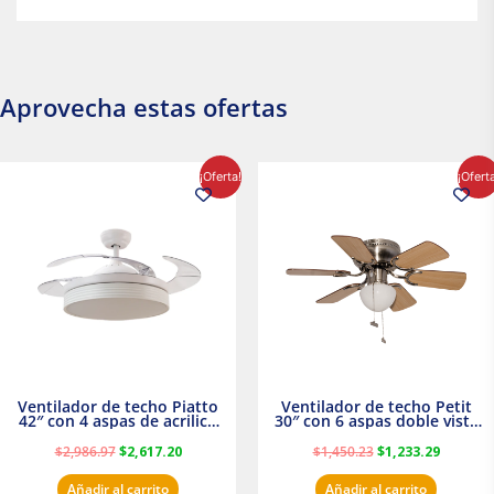
Aprovecha estas ofertas
El
El
El
El
¡Oferta!
¡Ofert
precio
precio
precio
precio
original
actual
original
actual
era:
es:
era:
es:
$2,986.97.
$2,617.20.
$1,450.23.
$1,233.2
Ventilador de techo Piatto
Ventilador de techo Petit
42″ con 4 aspas de acrilico
30″ con 6 aspas doble vista
transparente
Satinado Masterfan
$
2,986.97
$
2,617.20
$
1,450.23
$
1,233.29
Añadir al carrito
Añadir al carrito