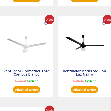
El
El
El
El
¡Oferta!
¡Ofert
precio
precio
precio
precio
original
actual
original
actual
era:
es:
era:
es:
$854.30.
$716.50.
$895.16.
$716.50.
Ventilador Prometheus 56″
Ventilador Icarus 56″ Con
Con Luz Blanco
Luz Negro
$
854.30
$
716.50
$
895.16
$
716.50
Añadir al carrito
Añadir al carrito
El
El
¡Oferta!