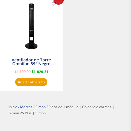
precio
precio
original
actual
era:
es:
$1,199.00.
$1,020.31.
Ventilador de Torre
Omnifan 39″ Negro
Masterfan
$
1,199.00
$
1,020.31
Añadir al carrito
Inicio
/
Marcas
/
Simon
/ Placa de 1 módulo | Color rojo carmes |
Simon 25 Plus | Simon