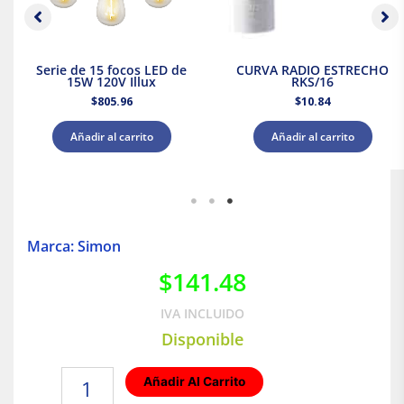
Serie de 15 focos LED de
CURVA RADIO ESTRECHO
15W 120V Illux
RKS/16
$
805.96
$
10.84
Añadir al carrito
Añadir al carrito
Marca: Simon
$
141.48
IVA INCLUIDO
Disponible
Placa
Añadir Al Carrito
de