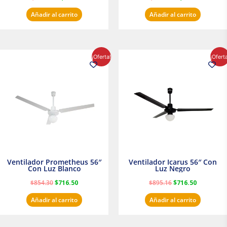
Añadir al carrito
Añadir al carrito
El
El
El
El
¡Oferta!
¡Ofert
precio
precio
precio
precio
original
actual
original
actual
era:
es:
era:
es:
$854.30.
$716.50.
$895.16.
$716.50.
Ventilador Prometheus 56″
Ventilador Icarus 56″ Con
Con Luz Blanco
Luz Negro
$
854.30
$
716.50
$
895.16
$
716.50
Añadir al carrito
Añadir al carrito