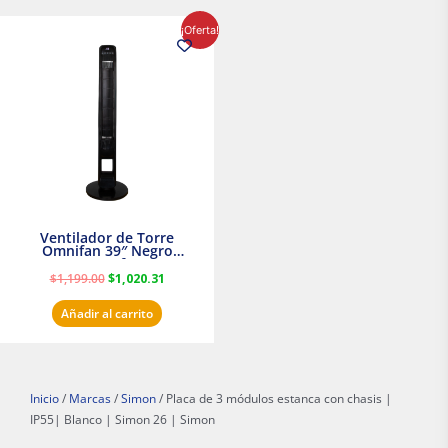
El
El
¡Oferta!
precio
precio
original
actual
era:
es:
$1,199.00.
$1,020.31.
Ventilador de Torre
Omnifan 39″ Negro
Masterfan
$
1,199.00
$
1,020.31
Añadir al carrito
Inicio
/
Marcas
/
Simon
/ Placa de 3 módulos estanca con chasis |
IP55| Blanco | Simon 26 | Simon