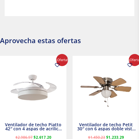
Aprovecha estas ofertas
El
El
El
El
¡Oferta!
¡Ofert
precio
precio
precio
precio
original
actual
original
actual
era:
es:
era:
es:
$2,986.97.
$2,617.20.
$1,450.23.
$1,233.2
Ventilador de techo Piatto
Ventilador de techo Petit
42″ con 4 aspas de acrilico
30″ con 6 aspas doble vista
transparente
Satinado Masterfan
$
2,986.97
$
2,617.20
$
1,450.23
$
1,233.29