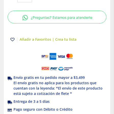
3
módulos
estanca
¿Preguntas? Estamos para atenderte
con
chasis
|
IP55|
Añadir a Favoritos | Crea tu lista
Blanco
|
Simon
26
|
Simon
cantidad
Envío gratis en tu pedido mayor a $3,499
El envío gratis no aplica para los productos que
cuentan con la leyenda: *El envío de este producto
está sujeto a cotización de flete *
Entrega de 3 a 5 días
Pago seguro con Débito o Crédito