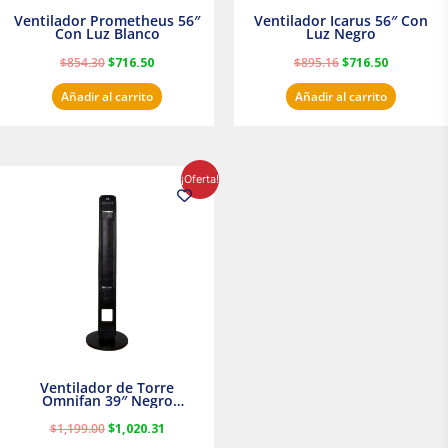
Ventilador Prometheus 56″
Ventilador Icarus 56″ Con
Con Luz Blanco
Luz Negro
$
854.30
$
716.50
$
895.16
$
716.50
Añadir al carrito
Añadir al carrito
El
El
¡Oferta!
precio
precio
original
actual
era:
es:
$1,199.00.
$1,020.31.
Ventilador de Torre
Omnifan 39″ Negro
Masterfan
$
1,199.00
$
1,020.31