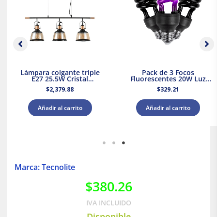
Lámpara colgante triple
Pack de 3 Focos
E27 25.5W Cristal
Fluorescentes 20W Luz
Negro/Dorado Tecnolite
Negra Base E27 Tecnolite
$
2,379.88
$
329.21
Añadir al carrito
Añadir al carrito
Marca: Tecnolite
$
380.26
IVA INCLUIDO
Disponible