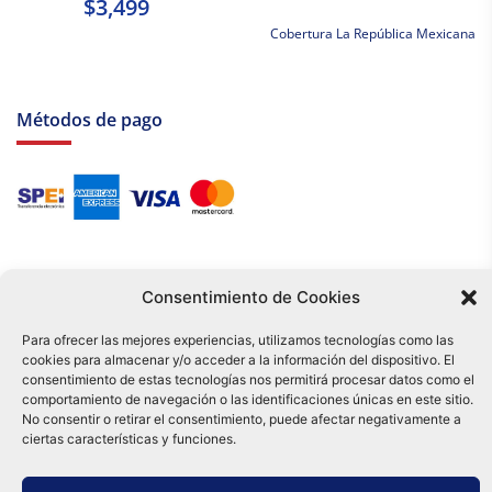
$3,499
Cobertura La República Mexicana
Métodos de pago
Consentimiento de Cookies
Para ofrecer las mejores experiencias, utilizamos tecnologías como las
cookies para almacenar y/o acceder a la información del dispositivo. El
Tu compra es respaldada por nuestro certificado SSL y operada bajo las
consentimiento de estas tecnologías nos permitirá procesar datos como el
mejores prácticas de seguridad.
comportamiento de navegación o las identificaciones únicas en este sitio.
Distribuidora Tamex - México
No consentir o retirar el consentimiento, puede afectar negativamente a
e-commerce
ciertas características y funciones.
0