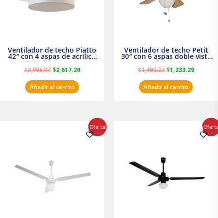
Ventilador de techo Piatto
Ventilador de techo Petit
42″ con 4 aspas de acrilico
30″ con 6 aspas doble vista
transparente
Satinado Masterfan
$
2,986.97
$
2,617.20
$
1,450.23
$
1,233.29
Añadir al carrito
Añadir al carrito
El
El
El
El
¡Oferta!
¡Ofert
precio
precio
precio
precio
original
actual
original
actual
era:
es:
era:
es:
$854.30.
$716.50.
$895.16.
$716.50.