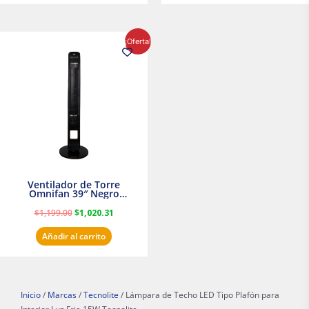
El
El
¡Oferta!
precio
precio
original
actual
era:
es:
$1,199.00.
$1,020.31.
Ventilador de Torre
Omnifan 39″ Negro
Masterfan
$
1,199.00
$
1,020.31
Añadir al carrito
Inicio
/
Marcas
/
Tecnolite
/ Lámpara de Techo LED Tipo Plafón para