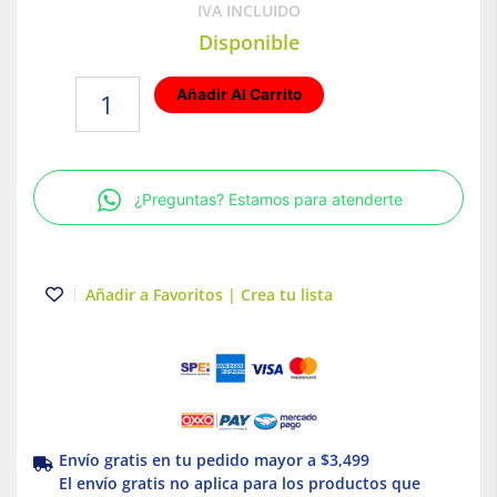
IVA INCLUIDO
Disponible
Lámpara
Añadir Al Carrito
de
Techo
LED
Tipo
¿Preguntas? Estamos para atenderte
Plafón
para
Interior
Luz
Añadir a Favoritos | Crea tu lista
Fria
15W
Tecnolite
cantidad
Envío gratis en tu pedido mayor a $3,499
El envío gratis no aplica para los productos que