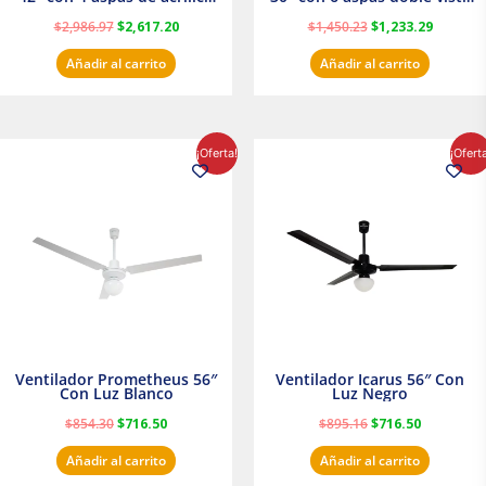
transparente
Satinado Masterfan
$
2,986.97
$
2,617.20
$
1,450.23
$
1,233.29
Añadir al carrito
Añadir al carrito
El
El
El
El
¡Oferta!
¡Ofert
precio
precio
precio
precio
original
actual
original
actual
era:
es:
era:
es:
$854.30.
$716.50.
$895.16.
$716.50.
Ventilador Prometheus 56″
Ventilador Icarus 56″ Con
Con Luz Blanco
Luz Negro
$
854.30
$
716.50
$
895.16
$
716.50
Añadir al carrito
Añadir al carrito