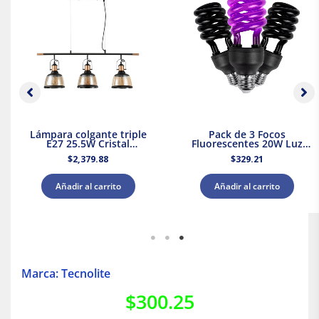
Lámpara colgante triple
Pack de 3 Focos
E27 25.5W Cristal
Fluorescentes 20W Luz
Negro/Dorado Tecnolite
Negra Base E27 Tecnolite
$
2,379.88
$
329.21
Añadir al carrito
Añadir al carrito
Marca: Tecnolite
$
300.25