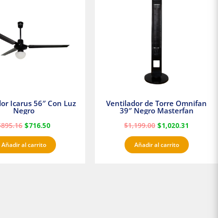
era:
es:
era:
es:
$895.16.
$716.50.
$1,199.00.
$1,020.3
dor Icarus 56″ Con Luz
Ventilador de Torre Omnifan
Negro
39″ Negro Masterfan
$
895.16
$
716.50
$
1,199.00
$
1,020.31
Añadir al carrito
Añadir al carrito