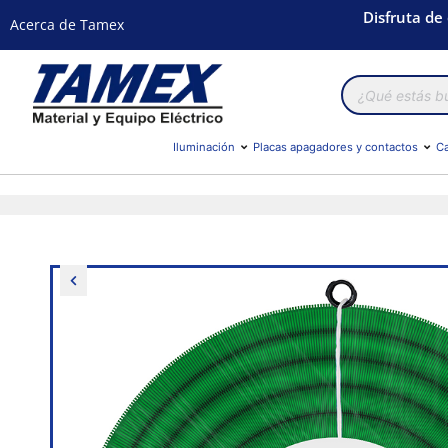
Disfruta de
Acerca de Tamex
Búsqueda
de
productos
Iluminación
Placas apagadores y contactos
Ca