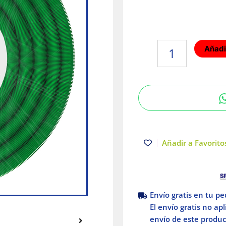
Poliducto
Añadir
Verde
1"
edificación
vertical
con
Guía
50m
Poliflex
Añadir a Favoritos
cantidad
Envío gratis en tu p
El envío gratis no ap
envío de este product