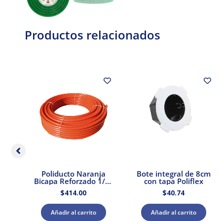
Productos relacionados
o
Poliducto Naranja
Bote integral de 8cm
ado
Bicapa Reforzado 1/2″
con tapa Poliflex
ex
100 mts.
$
414.00
$
40.74
Añadir al carrito
Añadir al carrito