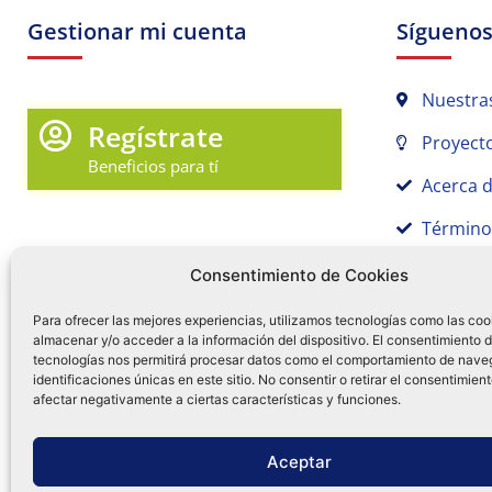
Gestionar mi cuenta
Sígueno
Nuestra
Regístrate
Proyecto
Beneficios para tí
Acerca 
Término
Promociones y Novedades
Aviso de
Consentimiento de Cookies
Sígue tu pedido
Para ofrecer las mejores experiencias, utilizamos tecnologías como las coo
almacenar y/o acceder a la información del dispositivo. El consentimiento 
Mi Cuenta en Tamex
tecnologías nos permitirá procesar datos como el comportamiento de nave
55 
identificaciones únicas en este sitio. No consentir o retirar el consentimien
Mis Favoritos
afectar negativamente a ciertas características y funciones.
¿Tien
0
Facebo
Ins
f
Aceptar