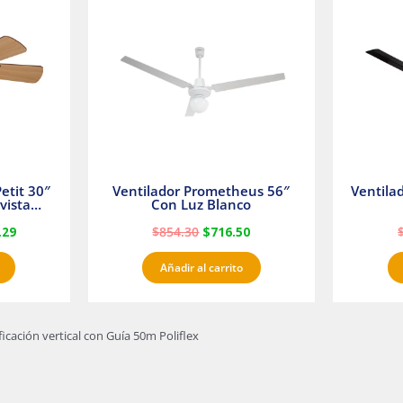
es:
era:
es:
23.
$1,233.29.
$854.30.
$716.50.
etit 30″
Ventilador Prometheus 56″
Ventila
vista
Con Luz Blanco
fan
.29
$
854.30
$
716.50
Añadir al carrito
ficación vertical con Guía 50m Poliflex