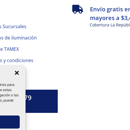
s
Envío gratis e
mayores a $3,
Cobertura La Repúbl
s Sucursales
s de iluminación
de TAMEX
s y condiciones
 Privacidad
kies para
de estas
gación o las
1328 13 79
to, puede
es una duda?
ok-
tagram
Linkedin-
in