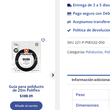
Entrega de 3 a 5 días
Pago seguro con Débi
Aceptamos transfere
Política de devolucio
SKU
221-P-PVEG32-050
Categorías
Poliductos
,
Pol
Información adiciona
Guía para poliducto
Guía para poliducto
de 20m Poliflex
de 10m Poliflex
A
Peso
$
388.09
$
240.62
Dimensiones
Añadir al carrito
Añadir al carrito