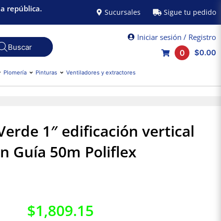
a república.
Sucursales
Sigue tu pedido
Iniciar sesión / Registro
0
$0.00
Plomería
Pinturas
Ventiladores y extractores
Verde 1″ edificación vertical
n Guía 50m Poliflex
$
1,809.15