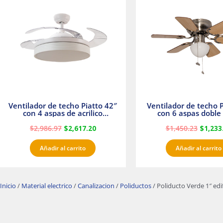
era:
es:
era:
$2,986.97.
$2,617.20.
$1,450.
Ventilador de techo Piatto 42″
Ventilador de techo P
con 4 aspas de acrilico
con 6 aspas doble 
transparente
Satinado Master
$
2,986.97
$
2,617.20
$
1,450.23
$
1,233
Añadir al carrito
Añadir al carrito
Inicio
/
Material electrico
/
Canalizacion
/
Poliductos
/ Poliducto Verde 1″ edi