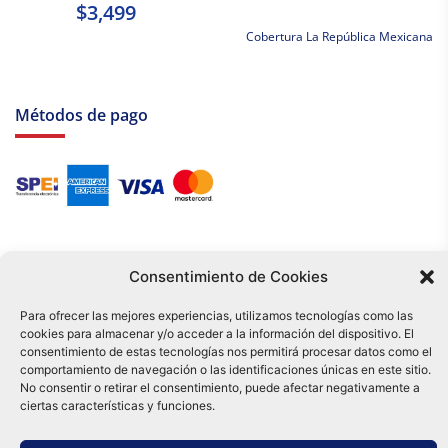
$3,499
Cobertura La República Mexicana
Métodos de pago
Consentimiento de Cookies
Para ofrecer las mejores experiencias, utilizamos tecnologías como las
cookies para almacenar y/o acceder a la información del dispositivo. El
Tu compra es respaldada por nuestro certificado SSL y operada bajo las
consentimiento de estas tecnologías nos permitirá procesar datos como el
mejores prácticas de seguridad.
comportamiento de navegación o las identificaciones únicas en este sitio.
Distribuidora Tamex - México
No consentir o retirar el consentimiento, puede afectar negativamente a
e-commerce
ciertas características y funciones.
0