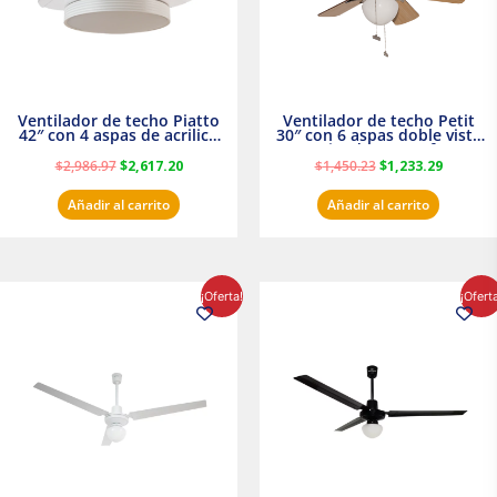
Ventilador de techo Piatto
Ventilador de techo Petit
42″ con 4 aspas de acrilico
30″ con 6 aspas doble vista
transparente
Satinado Masterfan
$
2,986.97
$
2,617.20
$
1,450.23
$
1,233.29
Añadir al carrito
Añadir al carrito
El
El
El
El
¡Oferta!
¡Ofert
precio
precio
precio
precio
original
actual
original
actual
era:
es:
era:
es:
$854.30.
$716.50.
$895.16.
$716.50.