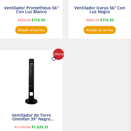
Ventilador Prometheus 56″
Ventilador Icarus 56″ Con
Con Luz Blanco
Luz Negro
$
854.30
$
716.50
$
895.16
$
716.50
Añadir al carrito
Añadir al carrito
El
El
¡Oferta!
precio
precio
original
actual
era:
es:
$1,199.00.
$1,020.31.
Ventilador de Torre
Omnifan 39″ Negro
Masterfan
$
1,199.00
$
1,020.31