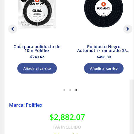
Guía para poliducto de
Poliducto Negro
10m Poliflex
Automotriz ranurado 3/8″
50m Poliflex
$
240.62
$
498.30
Añadir al carrito
Añadir al carrito
Marca: Poliflex
$
2,882.07
IVA INCLUIDO