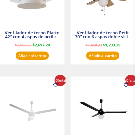
Ventilador de techo Piatto
Ventilador de techo Petit
42″ con 4 aspas de acrilico
30″ con 6 aspas doble vista
transparente
Satinado Masterfan
$
2,986.97
$
2,617.20
$
1,450.23
$
1,233.29
Añadir al carrito
Añadir al carrito
El
El
El
El
¡Oferta!
¡Ofert
precio
precio
precio
precio
original
actual
original
actual
era:
es:
era:
es:
$854.30.
$716.50.
$895.16.
$716.50.