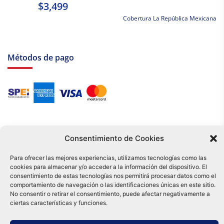
$3,499
Cobertura La República Mexicana
Métodos de pago
Consentimiento de Cookies
Para ofrecer las mejores experiencias, utilizamos tecnologías como las
cookies para almacenar y/o acceder a la información del dispositivo. El
Tu compra es respaldada por nuestro certificado SSL y operada bajo las
consentimiento de estas tecnologías nos permitirá procesar datos como el
mejores prácticas de seguridad.
comportamiento de navegación o las identificaciones únicas en este sitio.
Distribuidora Tamex - México
No consentir o retirar el consentimiento, puede afectar negativamente a
e-commerce
ciertas características y funciones.
0