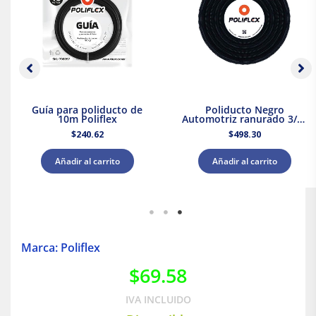
Guía para poliducto de
Poliducto Negro
10m Poliflex
Automotriz ranurado 3/8″
50m Poliflex
$
240.62
$
498.30
Añadir al carrito
Añadir al carrito
Marca: Poliflex
$
69.58
IVA INCLUIDO