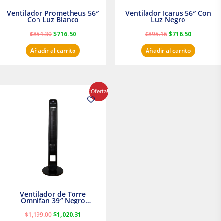
Ventilador Prometheus 56″
Ventilador Icarus 56″ Con
Con Luz Blanco
Luz Negro
$
854.30
$
716.50
$
895.16
$
716.50
Añadir al carrito
Añadir al carrito
El
El
¡Oferta!
precio
precio
original
actual
era:
es:
$1,199.00.
$1,020.31.
Ventilador de Torre
Omnifan 39″ Negro
Masterfan
$
1,199.00
$
1,020.31