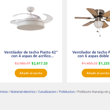
era:
es:
era:
$2,986.97.
$2,617.20.
$1,450.
Ventilador de techo Piatto 42″
Ventilador de techo P
con 4 aspas de acrilico
con 6 aspas doble 
transparente
Satinado Master
$
2,986.97
$
2,617.20
$
1,450.23
$
1,233
Añadir al carrito
Añadir al carrito
Inicio
/
Material electrico
/
Canalizacion
/
Poliductos
/ Poliducto Naranja sin 