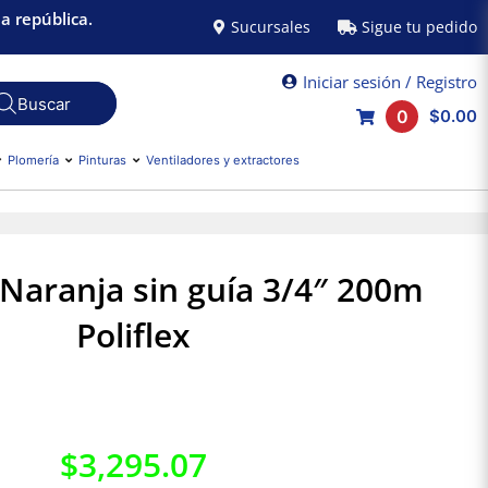
a república.
Sucursales
Sigue tu pedido
Iniciar sesión / Registro
0
$0.00
Plomería
Pinturas
Ventiladores y extractores
 Naranja sin guía 3/4″ 200m
Poliflex
$
3,295.07