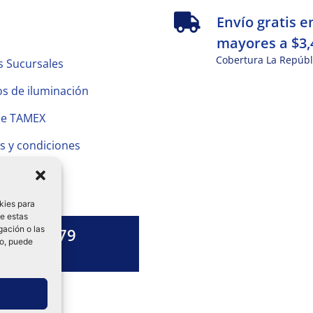
s
Envío gratis e
mayores a $3,
Cobertura La Repúbl
s Sucursales
s de iluminación
de TAMEX
s y condiciones
 Privacidad
kies para
de estas
gación o las
1328 13 79
to, puede
es una duda?
ok-
tagram
Linkedin-
in