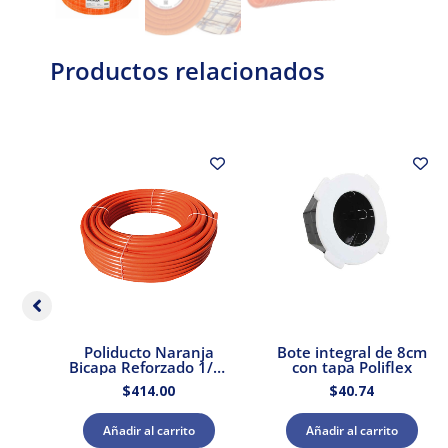
Productos relacionados
o
Poliducto Naranja
Bote integral de 8cm
ado
Bicapa Reforzado 1/2″
con tapa Poliflex
ex
100 mts.
$
414.00
$
40.74
Añadir al carrito
Añadir al carrito