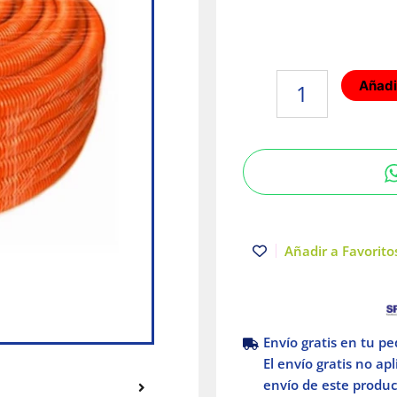
Poliducto
Añadir
Naranja
sin
guía
3/4"
200m
Poliflex
cantidad
Añadir a Favoritos
Envío gratis en tu p
El envío gratis no ap
envío de este product