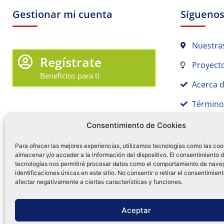
Gestionar mi cuenta
Sígueno
Nuestra
Regístrate
Proyecto
Beneficios para tí
Acerca 
Término
Promociones y Novedades
Aviso de
Consentimiento de Cookies
Sígue tu pedido
Para ofrecer las mejores experiencias, utilizamos tecnologías como las coo
almacenar y/o acceder a la información del dispositivo. El consentimiento 
Mi Cuenta en Tamex
tecnologías nos permitirá procesar datos como el comportamiento de nave
55 
identificaciones únicas en este sitio. No consentir o retirar el consentimien
Mis Favoritos
afectar negativamente a ciertas características y funciones.
¿Tien
0
Facebo
Ins
f
Aceptar