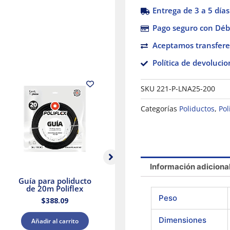
Entrega de 3 a 5 días
Pago seguro con Débi
Aceptamos transfere
Política de devolucio
SKU
221-P-LNA25-200
Categorías
Poliductos
,
Pol
Información adiciona
Guía para poliducto
Guía para poliducto
de 20m Poliflex
de 10m Poliflex
A
Peso
$
388.09
$
240.62
Dimensiones
Añadir al carrito
Añadir al carrito