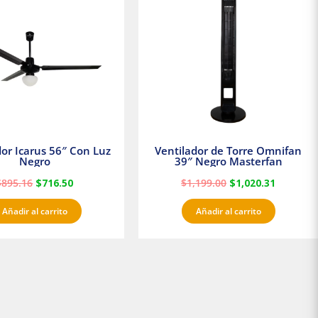
era:
es:
era:
es:
$895.16.
$716.50.
$1,199.00.
$1,020.3
dor Icarus 56″ Con Luz
Ventilador de Torre Omnifan
Negro
39″ Negro Masterfan
$
895.16
$
716.50
$
1,199.00
$
1,020.31
Añadir al carrito
Añadir al carrito