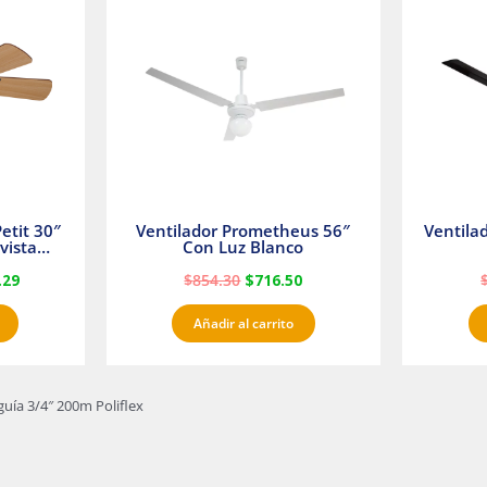
es:
era:
es:
23.
$1,233.29.
$854.30.
$716.50.
etit 30″
Ventilador Prometheus 56″
Ventila
vista
Con Luz Blanco
fan
.29
$
854.30
$
716.50
Añadir al carrito
guía 3/4″ 200m Poliflex