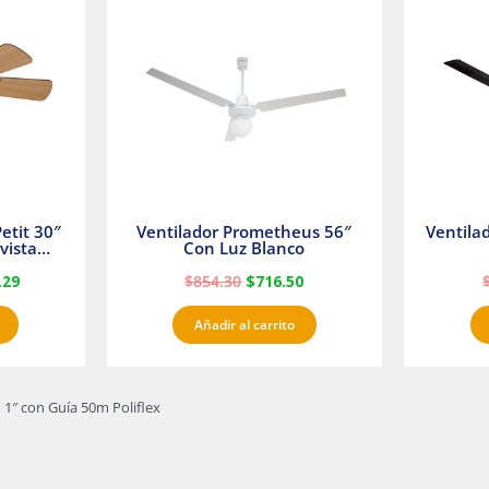
es:
era:
es:
23.
$1,233.29.
$854.30.
$716.50.
etit 30″
Ventilador Prometheus 56″
Ventila
vista
Con Luz Blanco
fan
.29
$
854.30
$
716.50
Añadir al carrito
 1″ con Guía 50m Poliflex