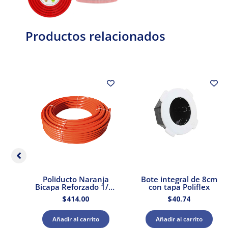
Productos relacionados
o
Poliducto Naranja
Bote integral de 8cm
ado
Bicapa Reforzado 1/2″
con tapa Poliflex
ex
100 mts.
$
414.00
$
40.74
Añadir al carrito
Añadir al carrito