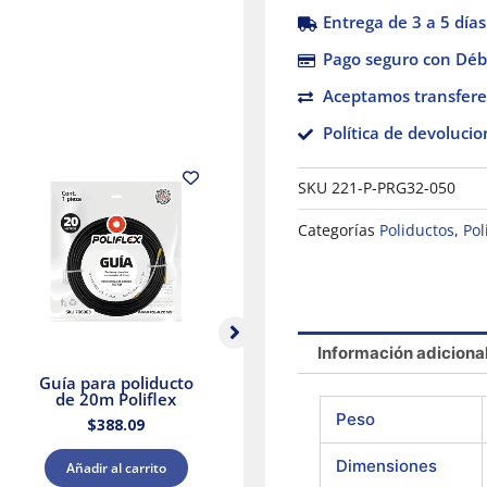
Entrega de 3 a 5 días
Pago seguro con Débi
Aceptamos transfere
Política de devolucio
SKU
221-P-PRG32-050
Categorías
Poliductos
,
Pol
Información adiciona
Guía para poliducto
Guía para poliducto
de 20m Poliflex
de 10m Poliflex
A
Peso
$
388.09
$
240.62
Dimensiones
Añadir al carrito
Añadir al carrito