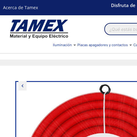
Disfruta de
Acerca de Tamex
Búsqueda
de
productos
Iluminación
Placas apagadores y contactos
Ca