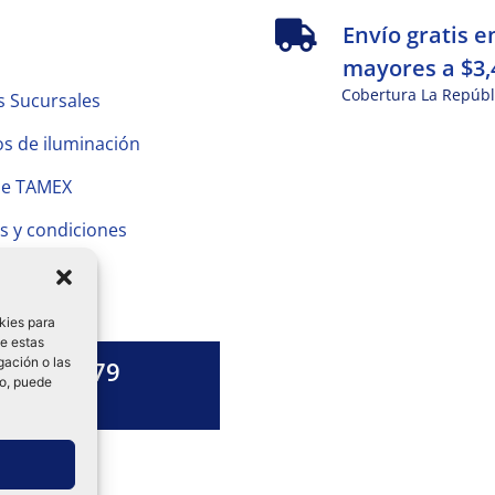
s
Envío gratis e
mayores a $3,
Cobertura La Repúbl
s Sucursales
s de iluminación
de TAMEX
s y condiciones
 Privacidad
kies para
de estas
gación o las
1328 13 79
to, puede
es una duda?
ok-
tagram
Linkedin-
in