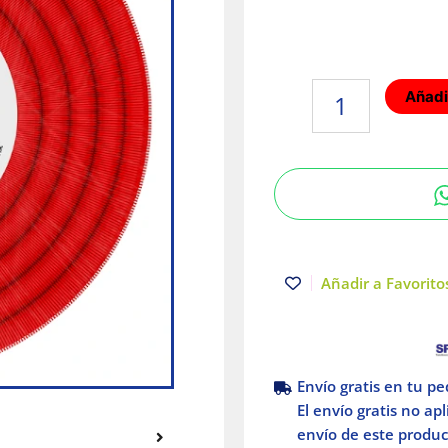
Poliducto
Añadir
Rojo
pesado
1"
con
Guía
50m
Poliflex
cantidad
Añadir a Favoritos
Envío gratis en tu p
El envío gratis no ap
envío de este product