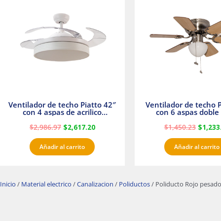
era:
es:
era:
$2,986.97.
$2,617.20.
$1,450.
Ventilador de techo Piatto 42″
Ventilador de techo P
con 4 aspas de acrilico
con 6 aspas doble 
transparente
Satinado Master
$
2,986.97
$
2,617.20
$
1,450.23
$
1,233
Añadir al carrito
Añadir al carrito
Inicio
/
Material electrico
/
Canalizacion
/
Poliductos
/ Poliducto Rojo pesado