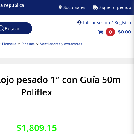
a república.
Sucursales
Sigue tu pedido
Iniciar sesión / Registro
0
$0.00
Plomería
Pinturas
Ventiladores y extractores
Rojo pesado 1″ con Guía 50m
Poliflex
$
1,809.15