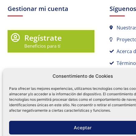
Gestionar mi cuenta
Sígueno
Nuestra
Regístrate
Proyecto
Beneficios para tí
Acerca 
Término
Promociones y Novedades
Aviso de
Consentimiento de Cookies
Sígue tu pedido
Para ofrecer las mejores experiencias, utilizamos tecnologías como las coo
almacenar y/o acceder a la información del dispositivo. El consentimiento 
Mi Cuenta en Tamex
tecnologías nos permitirá procesar datos como el comportamiento de nave
55 
identificaciones únicas en este sitio. No consentir o retirar el consentimien
Mis Favoritos
afectar negativamente a ciertas características y funciones.
¿Tien
0
Facebo
Ins
f
Aceptar