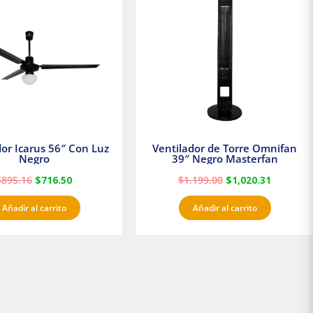
era:
es:
era:
es:
$895.16.
$716.50.
$1,199.00.
$1,020.3
dor Icarus 56″ Con Luz
Ventilador de Torre Omnifan
Negro
39″ Negro Masterfan
$
895.16
$
716.50
$
1,199.00
$
1,020.31
Añadir al carrito
Añadir al carrito