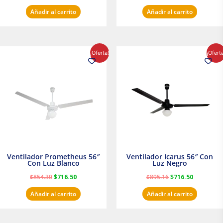
Añadir al carrito
Añadir al carrito
El
El
El
El
¡Oferta!
¡Ofert
precio
precio
precio
precio
original
actual
original
actual
era:
es:
era:
es:
$854.30.
$716.50.
$895.16.
$716.50.
Ventilador Prometheus 56″
Ventilador Icarus 56″ Con
Con Luz Blanco
Luz Negro
$
854.30
$
716.50
$
895.16
$
716.50
Añadir al carrito
Añadir al carrito