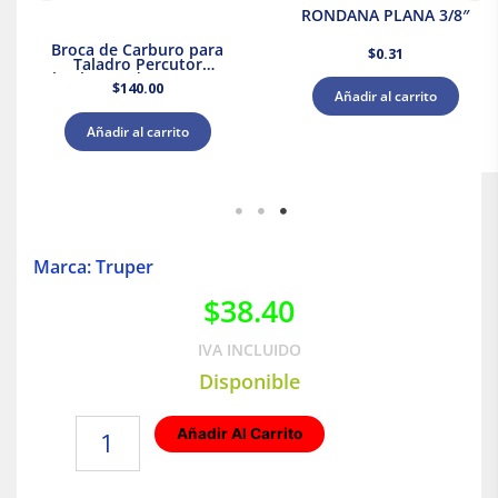
RONDANA PLANA 3/8″
Broca de Carburo para
$
0.31
Taladro Percutor
Shockwave de 1/4″ x 4″ x
$
140.00
6″ Milwaukee
Añadir al carrito
Añadir al carrito
Marca: Truper
$
38.40
IVA INCLUIDO
Disponible
Prensa
Añadir Al Carrito
de
2"
troquelada