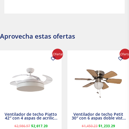
Aprovecha estas ofertas
El
El
El
El
¡Oferta!
¡Ofert
precio
precio
precio
precio
original
actual
original
actual
era:
es:
era:
es:
$2,986.97.
$2,617.20.
$1,450.23.
$1,233.2
Ventilador de techo Piatto
Ventilador de techo Petit
42″ con 4 aspas de acrilico
30″ con 6 aspas doble vista
transparente
Satinado Masterfan
$
2,986.97
$
2,617.20
$
1,450.23
$
1,233.29