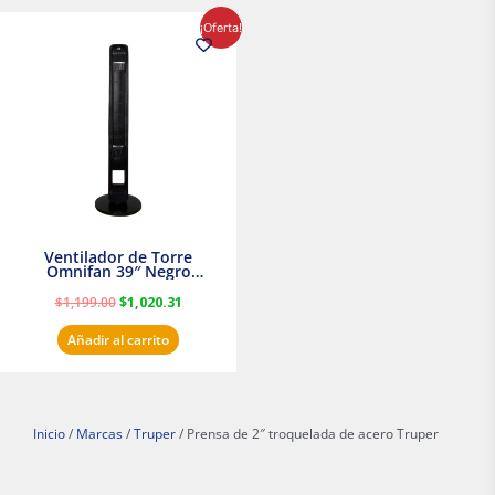
El
El
¡Oferta!
precio
precio
original
actual
era:
es:
$1,199.00.
$1,020.31.
Ventilador de Torre
Omnifan 39″ Negro
Masterfan
$
1,199.00
$
1,020.31
Añadir al carrito
Inicio
/
Marcas
/
Truper
/ Prensa de 2″ troquelada de acero Truper