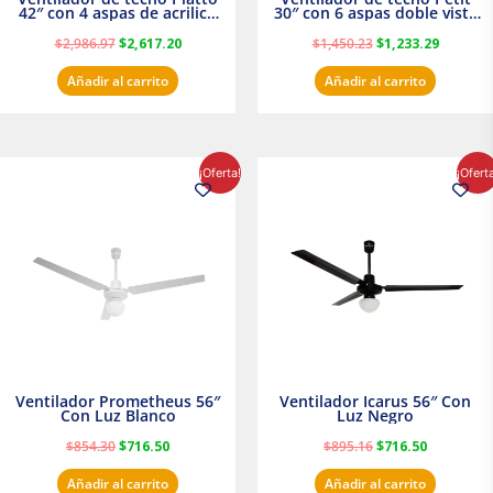
42″ con 4 aspas de acrilico
30″ con 6 aspas doble vista
transparente
Satinado Masterfan
$
2,986.97
$
2,617.20
$
1,450.23
$
1,233.29
Añadir al carrito
Añadir al carrito
El
El
El
El
¡Oferta!
¡Ofert
precio
precio
precio
precio
original
actual
original
actual
era:
es:
era:
es:
$854.30.
$716.50.
$895.16.
$716.50.
Ventilador Prometheus 56″
Ventilador Icarus 56″ Con
Con Luz Blanco
Luz Negro
$
854.30
$
716.50
$
895.16
$
716.50
Añadir al carrito
Añadir al carrito