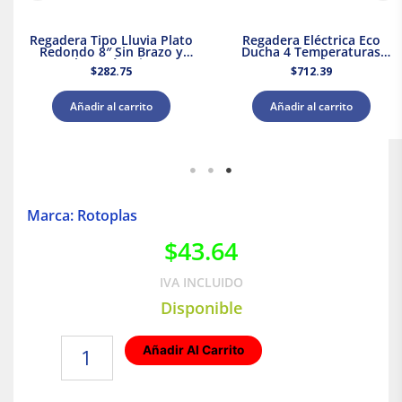
Regadera Tipo Lluvia Plato
Regadera Eléctrica Eco
Redondo 8″ Sin Brazo y
Ducha 4 Temperaturas
Chapetón Dica
5000 W Rotoplas 310996
$
282.75
$
712.39
Añadir al carrito
Añadir al carrito
Marca: Rotoplas
$
43.64
IVA INCLUIDO
Disponible
Reducción
Añadir Al Carrito
40
X
32