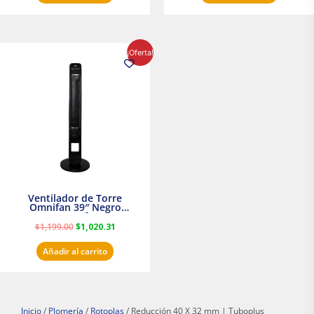
El
El
¡Oferta!
precio
precio
original
actual
era:
es:
$1,199.00.
$1,020.31.
Ventilador de Torre
Omnifan 39″ Negro
Masterfan
$
1,199.00
$
1,020.31
Añadir al carrito
Inicio
/
Plomería
/
Rotoplas
/ Reducción 40 X 32 mm | Tuboplus