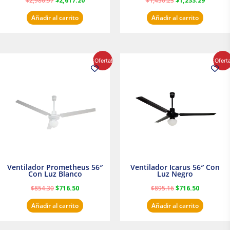
$
2,986.97
$
2,617.20
$
1,450.23
$
1,233.29
Añadir al carrito
Añadir al carrito
El
El
El
El
¡Oferta!
¡Ofert
precio
precio
precio
precio
original
actual
original
actual
era:
es:
era:
es:
$854.30.
$716.50.
$895.16.
$716.50.
Ventilador Prometheus 56″
Ventilador Icarus 56″ Con
Con Luz Blanco
Luz Negro
$
854.30
$
716.50
$
895.16
$
716.50
Añadir al carrito
Añadir al carrito