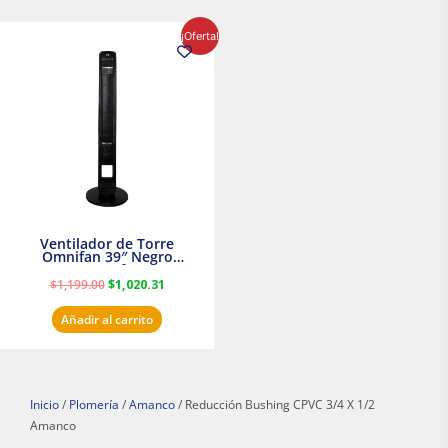
El
El
¡Oferta!
precio
precio
original
actual
era:
es:
$1,199.00.
$1,020.31.
Ventilador de Torre
Omnifan 39″ Negro
Masterfan
$
1,199.00
$
1,020.31
Añadir al carrito
Inicio
/
Plomería
/
Amanco
/ Reducción Bushing CPVC 3/4 X 1/2
Amanco