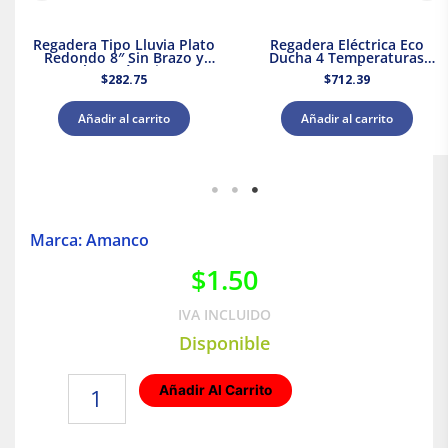
Regadera Tipo Lluvia Plato
Regadera Eléctrica Eco
Redondo 8″ Sin Brazo y
Ducha 4 Temperaturas
Chapetón Dica
5000 W Rotoplas 310996
$
282.75
$
712.39
Añadir al carrito
Añadir al carrito
Marca: Amanco
$
1.50
IVA INCLUIDO
Disponible
Reducción
Añadir Al Carrito
Bushing
CPVC
3/4