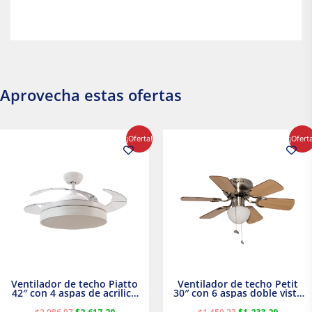
Aprovecha estas ofertas
El
El
El
El
¡Oferta!
¡Ofert
precio
precio
precio
precio
original
actual
original
actual
era:
es:
era:
es:
$2,986.97.
$2,617.20.
$1,450.23.
$1,233.2
Ventilador de techo Piatto
Ventilador de techo Petit
42″ con 4 aspas de acrilico
30″ con 6 aspas doble vista
transparente
Satinado Masterfan