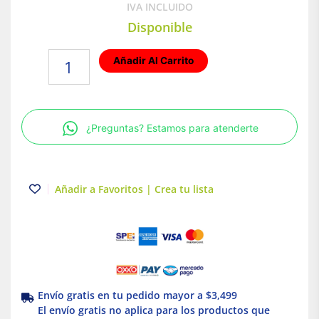
IVA INCLUIDO
Disponible
Rotomartillo
Añadir Al Carrito
Sds
Plus
|
De
¿Preguntas? Estamos para atenderte
1
Mango
En
D
Añadir a Favoritos | Crea tu lista
|
3
Funciones
|
Milwaukee
cantidad
Envío gratis en tu pedido mayor a $3,499
El envío gratis no aplica para los productos que