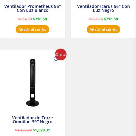
Ventilador Prometheus 56″
Ventilador Icarus 56″ Con
Con Luz Blanco
Luz Negro
$
854.30
$
716.50
$
895.16
$
716.50
Añadir al carrito
Añadir al carrito
El
El
¡Oferta!
precio
precio
original
actual
era:
es:
$1,199.00.
$1,020.31.
Ventilador de Torre
Omnifan 39″ Negro
Masterfan
$
1,199.00
$
1,020.31