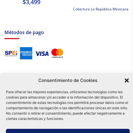
$3,499
Cobertura La República Mexicana
Métodos de pago
Consentimiento de Cookies
Para ofrecer las mejores experiencias, utilizamos tecnologías como las
cookies para almacenar y/o acceder a la información del dispositivo. El
Tu compra es respaldada por nuestro certificado SSL y operada bajo las
consentimiento de estas tecnologías nos permitirá procesar datos como el
mejores prácticas de seguridad.
comportamiento de navegación o las identificaciones únicas en este sitio.
Distribuidora Tamex - México
No consentir o retirar el consentimiento, puede afectar negativamente a
e-commerce
ciertas características y funciones.
0