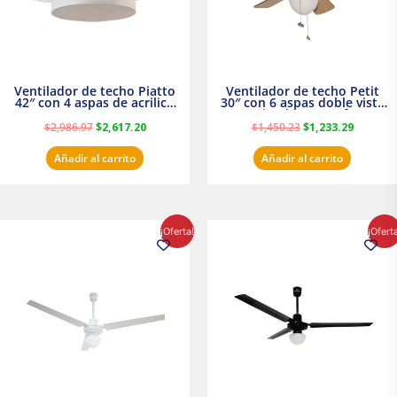
Ventilador de techo Piatto
Ventilador de techo Petit
42″ con 4 aspas de acrilico
30″ con 6 aspas doble vista
transparente
Satinado Masterfan
$
2,986.97
$
2,617.20
$
1,450.23
$
1,233.29
Añadir al carrito
Añadir al carrito
El
El
El
El
¡Oferta!
¡Ofert
precio
precio
precio
precio
original
actual
original
actual
era:
es:
era:
es:
$854.30.
$716.50.
$895.16.
$716.50.