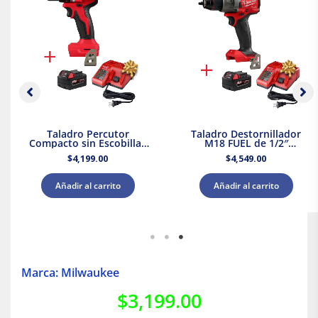
Taladro Percutor
Taladro Destornillador
Compacto sin Escobillas
M18 FUEL de 1/2″
M18 Milwaukee 3602-20 +
Milwaukee 2903-20 + Kit
$
4,199.00
$
4,549.00
Kit Batería y Cargador
Bateria y Cargador
Añadir al carrito
Añadir al carrito
Marca: Milwaukee
$
3,199.00