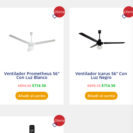
El
El
El
El
¡Oferta!
¡Ofert
precio
precio
precio
precio
original
actual
original
actual
era:
es:
era:
es:
$854.30.
$716.50.
$895.16.
$716.50.
Ventilador Prometheus 56″
Ventilador Icarus 56″ Con
Con Luz Blanco
Luz Negro
$
854.30
$
716.50
$
895.16
$
716.50
Añadir al carrito
Añadir al carrito
El
El
¡Oferta!
precio
precio
original
actual
era:
es: