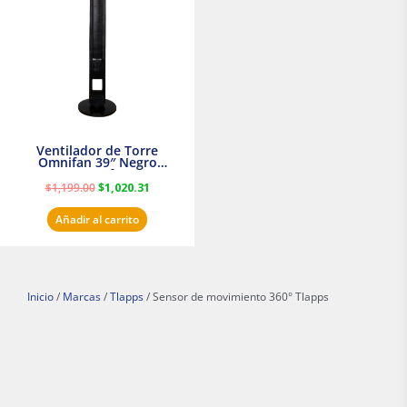
$1,199.00.
$1,020.31.
Ventilador de Torre
Omnifan 39″ Negro
Masterfan
$
1,199.00
$
1,020.31
Añadir al carrito
Inicio
/
Marcas
/
Tlapps
/ Sensor de movimiento 360° Tlapps