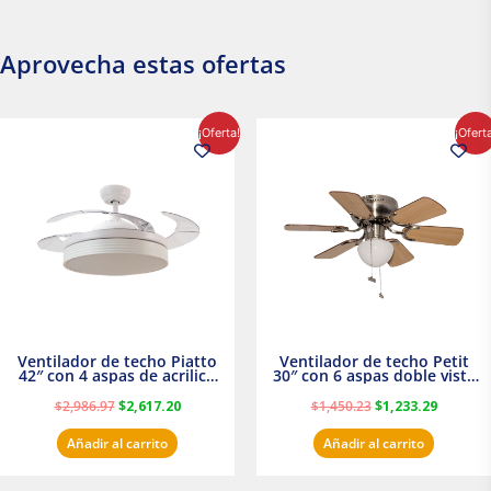
Aprovecha estas ofertas
El
El
El
El
¡Oferta!
¡Ofert
precio
precio
precio
precio
original
actual
original
actual
era:
es:
era:
es:
$2,986.97.
$2,617.20.
$1,450.23.
$1,233.2
Ventilador de techo Piatto
Ventilador de techo Petit
42″ con 4 aspas de acrilico
30″ con 6 aspas doble vista
transparente
Satinado Masterfan
$
2,986.97
$
2,617.20
$
1,450.23
$
1,233.29
Añadir al carrito
Añadir al carrito