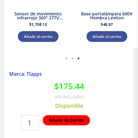
Sensor de movimiento
Base portalámpara 600V
infrarrojo 360° 277V
Hembra Leviton
Leviton
$
1,758.13
$
40.97
Añadir al carrito
Añadir al carrito
Marca: Tlapps
$
175.44
IVA INCLUIDO
Disponible
Sensor
Añadir Al Carrito
de
movimiento
360°